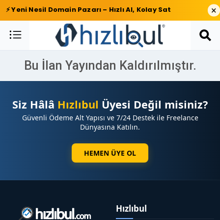
×
⚡ Yeni Nesil Domain Pazarı – Hızlı Al, Kolay Sat
Bu İlan Yayından Kaldırılmıştır.
Siz Hâlâ
Hızlıbul
Üyesi Değil misiniz?
Güvenli Ödeme Alt Yapısı ve 7/24 Destek ile Freelance
Dünyasına Katılın.
HEMEN ÜYE OL
Hızlıbul