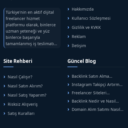
Hakkımızda
Türkiye'nin en aktif dijital
Kullanıcı Sözleşmesi
freelancer hizmet
platformu olarak, binlerce
Gizlilik ve KVKK
uzman yeteneği ve yüz
Reklam
binlerce başarıyla
tamamlanmış iş teslimatını
İletişim
tek çatıda buluşturuyoruz.
Hızlıbul, alıcı ve satıcı
Site Rehberi
Güncel Blog
arasındaki süreci risksiz
alışveriş sistemi ile koruyan
ticaretin güvenli
Backlink Satın Alma
Nasıl Çalışır?
adreslerinden birisidir.
Rehberi: Güvenli SEO İçin
Instagram Takipçi Artırma
Nasıl Satın Alırım?
Doğru Adımlar
Yöntemleri: Organik Büyüme
Freelancer Siteleri
Nasıl Satış Yaparım?
Rehberi
Arasında Doğru Seçim Nasıl
Backlink Nedir ve Nasıl
Yapılır
Risksiz Alışveriş
Alınır? Etkili Yöntemler
Domain Alım Satımı Nasıl
Satış Kuralları
Yapılır? Adım Adım Güncel
Rehber