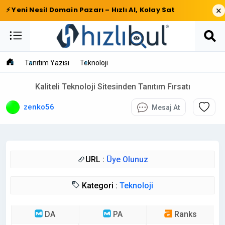
×
⚡ Yeni Nesil Domain Pazarı – Hızlı Al, Kolay Sat
Tanıtım Yazısı
Teknoloji
Kaliteli Teknoloji Sitesinden Tanıtım Fırsatı
zenko56
Mesaj At
URL :
Üye Olunuz
Kategori :
Teknoloji
DA
PA
Ranks