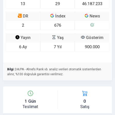
13
29
46.187.233
DR
İndex
News
2
676
Yayın
Yaş
Gösterim
6 Ay
7 Yıl
900.000
Bilgi:
DA/PA - Ahrefs Rank vb. analiz verileri otomatik sistemlerden
alınır, %100 doğruluk garantisi verilmez.
1 Gün
0
Teslimat
Satış