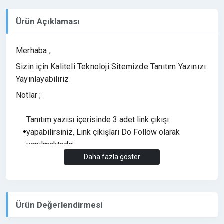
Ürün Açıklaması
Merhaba ,
Sizin için Kaliteli Teknoloji Sitemizde Tanıtım Yazınızı
Yayınlayabiliriz
Notlar ;
Tanıtım yazısı içerisinde 3 adet link çıkışı
yapabilirsiniz, Link çıkışları Do Follow olarak
yapılmaktadır.
Daha fazla göster
Bahis, Medyum, 18+ vb. Yasa dışı olan sitelerin
tanıtım yazısı yayınlanmamaktadır.
Yayın Süresi (6 Ay) Yayın garanti süresi olarak
eklenmiştir. Tanıtım yazıları her hangi bir sorun
Ürün Değerlendirmesi
olmadığı sürece bir kaç yıl yayında kalmaktadır.