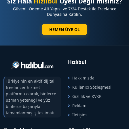
Siz Hâlâ
Hızlıbul
Üyesi Değil misiniz?
Güvenli Ödeme Alt Yapısı ve 7/24 Destek ile Freelance
Dünyasına Katılın.
HEMEN ÜYE OL
Hızlıbul
Hakkımızda
Türkiye'nin en aktif dijital
Kullanıcı Sözleşmesi
freelancer hizmet
platformu olarak, binlerce
Gizlilik ve KVKK
uzman yeteneği ve yüz
Reklam
binlerce başarıyla
tamamlanmış iş teslimatını
İletişim
tek çatıda buluşturuyoruz.
Hızlıbul, alıcı ve satıcı