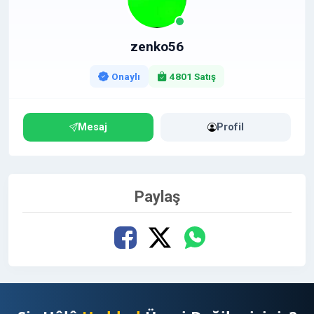
https://www.hizlibul.com/profil/zenko56/satislar/
#satislar
zenko56
Onaylı
4801 Satış
Mesaj
Profil
Paylaş