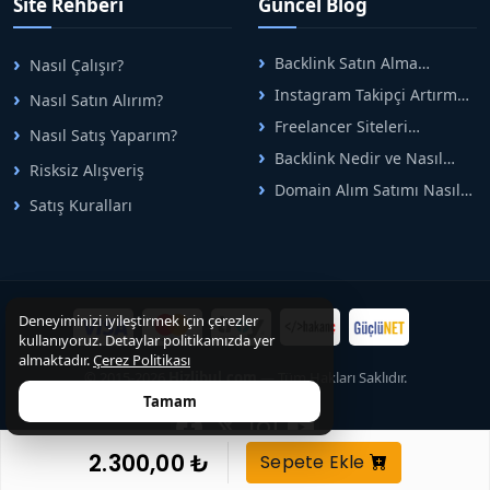
Site Rehberi
Güncel Blog
arasındaki süreci risksiz
alışveriş sistemi ile koruyan
ticaretin güvenli
Backlink Satın Alma
Nasıl Çalışır?
adreslerinden birisidir.
Rehberi: Güvenli SEO İçin
Instagram Takipçi Artırma
Nasıl Satın Alırım?
Doğru Adımlar
Yöntemleri: Organik Büyüme
Freelancer Siteleri
Nasıl Satış Yaparım?
Rehberi
Arasında Doğru Seçim Nasıl
Backlink Nedir ve Nasıl
Yapılır
Risksiz Alışveriş
Alınır? Etkili Yöntemler
Domain Alım Satımı Nasıl
Satış Kuralları
Yapılır? Adım Adım Güncel
Rehber
Deneyiminizi iyileştirmek için çerezler
kullanıyoruz. Detaylar politikamızda yer
almaktadır.
Çerez Politikası
© 2015-2026
Hizlibul.com
— Tüm Hakları Saklıdır.
Tamam
0
2.300,00 ₺
Sepete Ekle
ANASAYFA
MENÜ
ARA
ÜYE GIRIŞI
SEPET