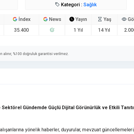
Kategori :
Sağlık
İndex
News
Yayın
Yaş
Gö
35.400
1 Yıl
14 Yıl
2.00
n alınır, %100 doğruluk garantisi verilmez.
e Sektörel Gündemde Güçlü Dijital Görünürlük ve Etkili Tanıt
alışanlarına yönelik haberler, duyurular, mevzuat güncellemeleri