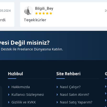
arkaları
Bilgili_Bey
.05.2024
2
n işletmeler
arı
rdi.
Teşekkürler
esi Değil misiniz?
 Destek ile Freelance Dünyasına Katılın.
ünür olmasını sağlar
Hızlıbul
Site Rehberi
 artması
Hakkımızda
Nasıl Çalışır?
A
selir
Kullanıcı Sözleşmesi
Nasıl Satın Alırım?
B
Gizlilik ve KVKK
Nasıl Satış Yaparım?