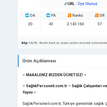
URL :
Üye Olunuz
DA
PA
Ranks
DR
20
43
2.143.160
37
Bilgi:
DA/PA - Ahrefs Rank vb. analiz verileri otomatik sistemlerde
Ürün Açıklaması
⭐
MAKALENİZ BİZDEN ÜCRETSİZ!
⭐
⭐
SağlıkPersoneli.com.tr – Sağlık Çalışanları v
Yayını
⭐
SağlıkPersoneli.com.tr, Türkiye genelinde sağlık ç