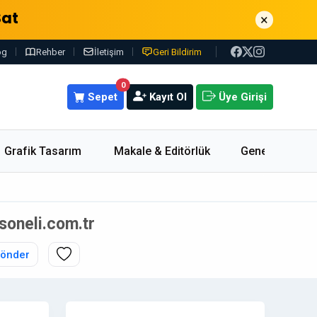
Sat
×
og
Rehber
İletişim
Geri Bildirim
0
Sepet
Kayıt Ol
Üye Girişi
Grafik Tasarım
Makale & Editörlük
Genel
rsoneli.com.tr
Gönder