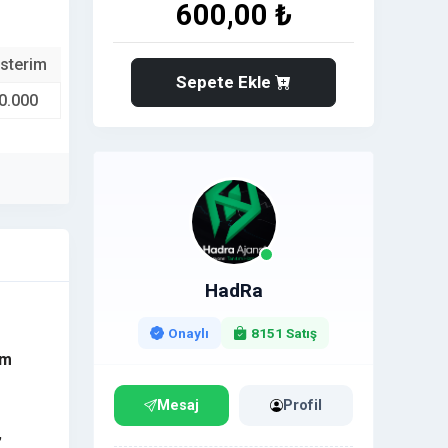
600,00 ₺
sterim
Sepete Ekle
0.000
HadRa
Onaylı
8151 Satış
ım
Mesaj
Profil
,