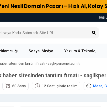
Yeni Nesil Domain Pazarı – Hızlı Al, Kolay 
Bl
eklamcılığı
Sosyal Medya
Yazılım & Teknoloji
 haber sitesinden tanıtım fırsatı - saglikpersoneli.com.tr
ık haber sitesinden tanıtım fırsatı - saglikpe
60 Satış
12 Saat içinde teslim
Mesaj 