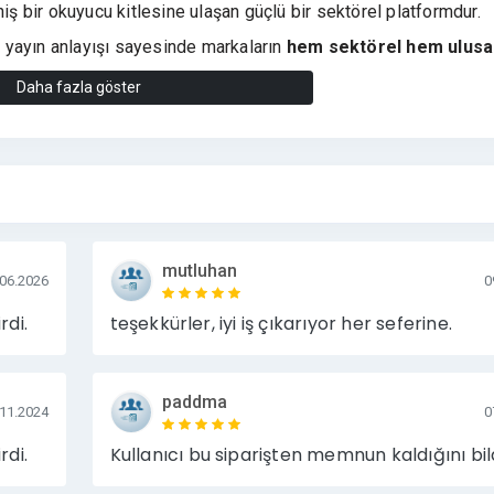
iş bir okuyucu kitlesine ulaşan güçlü bir sektörel platformdur.
ir yayın anlayışı sayesinde markaların
hem sektörel hem ulusa
Daha fazla göster
ktedir.
 hedef kitle erişimi isteyen işletmeler için etkili bir yayın alanı
k trafik
kuyucu kitlesi
mutluhan
.06.2026
0
m
pısı
rdi.
teşekkürler, iyi iş çıkarıyor her seferine.
ç
an etkili yayın ortamı
paddma
.11.2024
0
rdi.
Kullanıcı bu siparişten memnun kaldığını bild
bi cihaz markaları