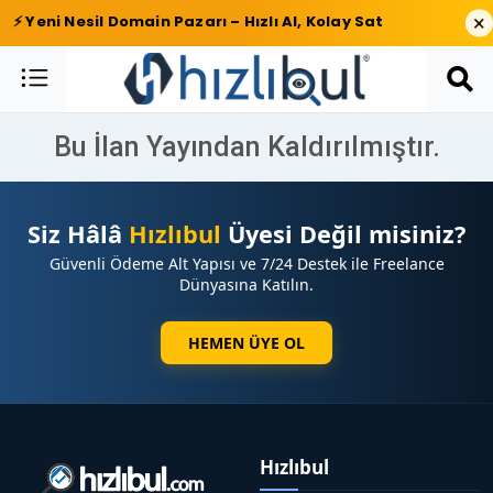
×
⚡ Yeni Nesil Domain Pazarı – Hızlı Al, Kolay Sat
Bu İlan Yayından Kaldırılmıştır.
Siz Hâlâ
Hızlıbul
Üyesi Değil misiniz?
Güvenli Ödeme Alt Yapısı ve 7/24 Destek ile Freelance
Dünyasına Katılın.
HEMEN ÜYE OL
Hızlıbul