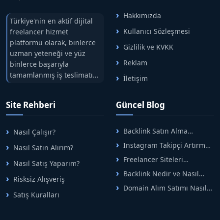
Hakkımızda
Türkiye'nin en aktif dijital
Kullanıcı Sözleşmesi
freelancer hizmet
platformu olarak, binlerce
Gizlilik ve KVKK
uzman yeteneği ve yüz
Reklam
binlerce başarıyla
tamamlanmış iş teslimatını
İletişim
tek çatıda buluşturuyoruz.
Hızlıbul, alıcı ve satıcı
Site Rehberi
Güncel Blog
arasındaki süreci risksiz
alışveriş sistemi ile koruyan
ticaretin güvenli
Backlink Satın Alma
Nasıl Çalışır?
adreslerinden birisidir.
Rehberi: Güvenli SEO İçin
Instagram Takipçi Artırma
Nasıl Satın Alırım?
Doğru Adımlar
Yöntemleri: Organik Büyüme
Freelancer Siteleri
Nasıl Satış Yaparım?
Rehberi
Arasında Doğru Seçim Nasıl
Backlink Nedir ve Nasıl
Yapılır
Risksiz Alışveriş
Alınır? Etkili Yöntemler
Domain Alım Satımı Nasıl
Satış Kuralları
Yapılır? Adım Adım Güncel
Rehber