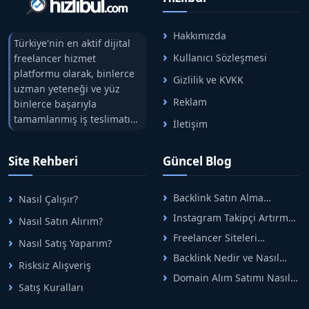
Hakkımızda
Türkiye'nin en aktif dijital
Kullanıcı Sözleşmesi
freelancer hizmet
platformu olarak, binlerce
Gizlilik ve KVKK
uzman yeteneği ve yüz
Reklam
binlerce başarıyla
tamamlanmış iş teslimatını
İletişim
tek çatıda buluşturuyoruz.
Hızlıbul, alıcı ve satıcı
Site Rehberi
Güncel Blog
arasındaki süreci risksiz
alışveriş sistemi ile koruyan
ticaretin güvenli
Backlink Satın Alma
Nasıl Çalışır?
adreslerinden birisidir.
Rehberi: Güvenli SEO İçin
Instagram Takipçi Artırma
Nasıl Satın Alırım?
Doğru Adımlar
Yöntemleri: Organik Büyüme
Freelancer Siteleri
Nasıl Satış Yaparım?
Rehberi
Arasında Doğru Seçim Nasıl
Backlink Nedir ve Nasıl
Yapılır
Risksiz Alışveriş
Alınır? Etkili Yöntemler
Domain Alım Satımı Nasıl
Satış Kuralları
Yapılır? Adım Adım Güncel
Rehber