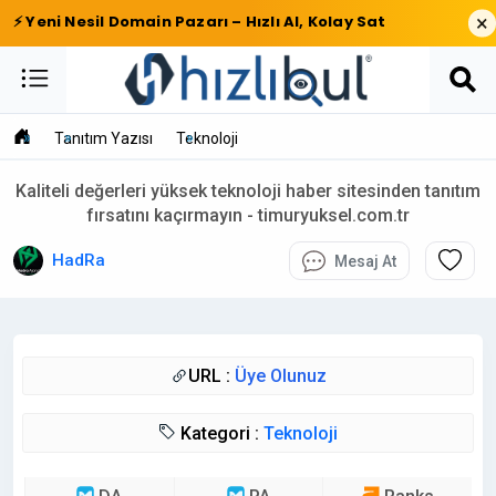
×
⚡ Yeni Nesil Domain Pazarı – Hızlı Al, Kolay Sat
Tanıtım Yazısı
Teknoloji
Kaliteli değerleri yüksek teknoloji haber sitesinden tanıtım
fırsatını kaçırmayın - timuryuksel.com.tr
HadRa
Mesaj At
URL :
Üye Olunuz
Kategori :
Teknoloji