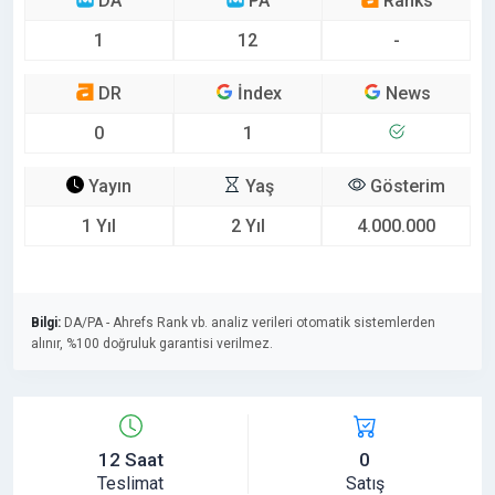
DA
PA
Ranks
1
12
-
DR
İndex
News
0
1
Yayın
Yaş
Gösterim
1 Yıl
2 Yıl
4.000.000
Bilgi:
DA/PA - Ahrefs Rank vb. analiz verileri otomatik sistemlerden
alınır, %100 doğruluk garantisi verilmez.
12 Saat
0
Teslimat
Satış