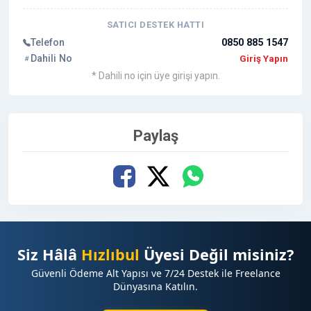
SATICI DESTEK HATTI
Telefon
0850 885 1547
Dahili No
Giriş Yapın
* Dahili no için üye girişi yapın.
Paylaş
Siz Hâlâ
Hızlıbul
Üyesi Değil misiniz?
Güvenli Ödeme Alt Yapısı ve 7/24 Destek ile Freelance
Dünyasına Katılın.