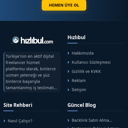
HEMEN ÜYE OL
Hızlıbul
Hakkımızda
Türkiye'nin en aktif dijital
Kullanıcı Sözleşmesi
freelancer hizmet
platformu olarak, binlerce
Gizlilik ve KVKK
uzman yeteneği ve yüz
Reklam
binlerce başarıyla
tamamlanmış iş teslimatını
İletişim
tek çatıda buluşturuyoruz.
Hızlıbul, alıcı ve satıcı
Site Rehberi
Güncel Blog
arasındaki süreci risksiz
alışveriş sistemi ile koruyan
ticaretin güvenli
Backlink Satın Alma
Nasıl Çalışır?
adreslerinden birisidir.
Rehberi: Güvenli SEO İçin