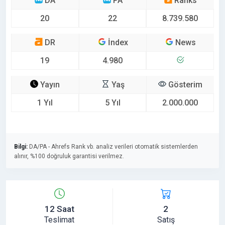
DA
PA
Ranks
20
22
8.739.580
DR
İndex
News
19
4.980
Yayın
Yaş
Gösterim
1 Yıl
5 Yıl
2.000.000
Bilgi:
DA/PA - Ahrefs Rank vb. analiz verileri otomatik sistemlerden
alınır, %100 doğruluk garantisi verilmez.
12 Saat
2
Teslimat
Satış