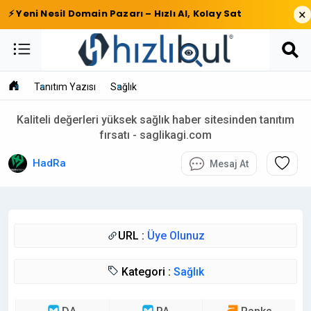
×
⚡ Yeni Nesil Domain Pazarı – Hızlı Al, Kolay Sat
Tanıtım Yazısı
Sağlık
Kaliteli değerleri yüksek sağlık haber sitesinden tanıtım
fırsatı - saglikagi.com
HadRa
Mesaj At
URL :
Üye Olunuz
Kategori :
Sağlık