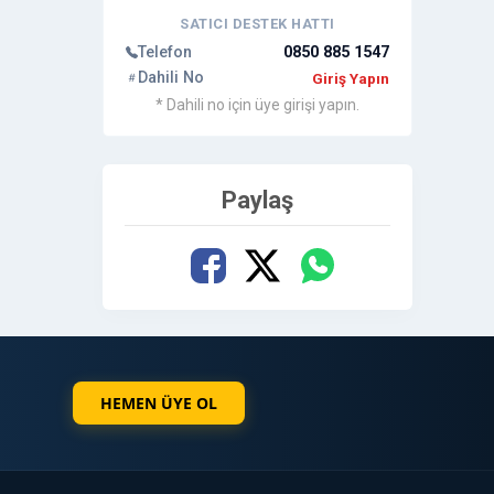
SATICI DESTEK HATTI
Telefon
0850 885 1547
Dahili No
Giriş Yapın
* Dahili no için üye girişi yapın.
Paylaş
HEMEN ÜYE OL