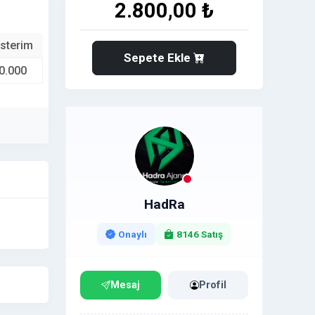
2.800,00 ₺
sterim
Sepete Ekle
0.000
HadRa
Onaylı
8146 Satış
Mesaj
Profil