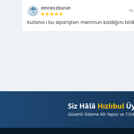
emreozburun
15
Kullanıcı bu siparişten memnun kaldığını bildi
Siz Hâlâ
Hızlıbul
Üy
Güvenli Ödeme Alt Yapısı ve 7/24