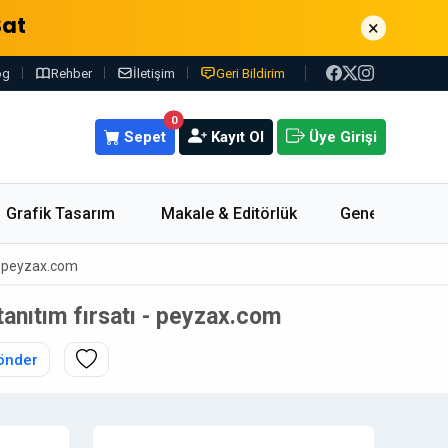
Sat
×
og
Rehber
İletişim
Geri Bildirim
0
Sepet
Kayıt Ol
Üye Girişi
Grafik Tasarım
Makale & Editörlük
Genel
 - peyzax.com
tanıtım fırsatı - peyzax.com
önder