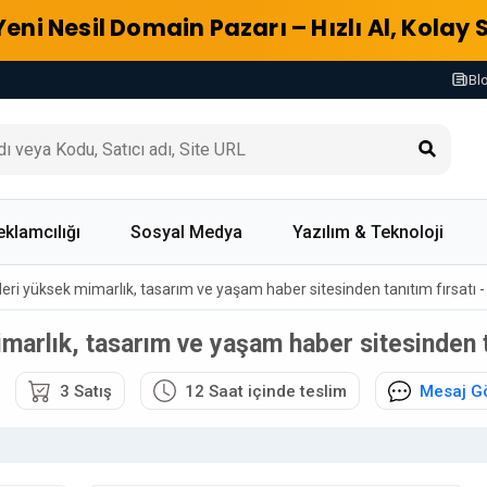
Yeni Nesil Domain Pazarı – Hızlı Al, Kolay 
Bl
eklamcılığı
Sosyal Medya
Yazılım & Teknoloji
rleri yüksek mimarlık, tasarım ve yaşam haber sitesinden tanıtım fırsatı
imarlık, tasarım ve yaşam haber sitesinden 
3 Satış
12 Saat içinde teslim
Mesaj G