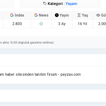
Kategori :
Yaşam
İndex
News
Yayın
Yaş
Gö
2.830
3 Ay
16 Yıl
2.00
n alınır, %100 doğruluk garantisi verilmez.
şam haber sitesinden tanıtım fırsatı - peyzax.com