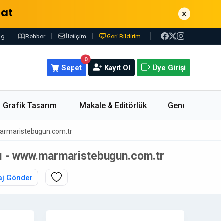
Sat
×
og
Rehber
İletişim
Geri Bildirim
0
Sepet
Kayıt Ol
Üye Girişi
Grafik Tasarım
Makale & Editörlük
Genel
.marmaristebugun.com.tr
tı - www.marmaristebugun.com.tr
j Gönder