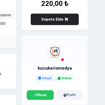
220,00 ₺
sterim
Sepete Ekle
500
kucukerismedya
r,
Onaylı
8 Satış
Mesaj
Profil