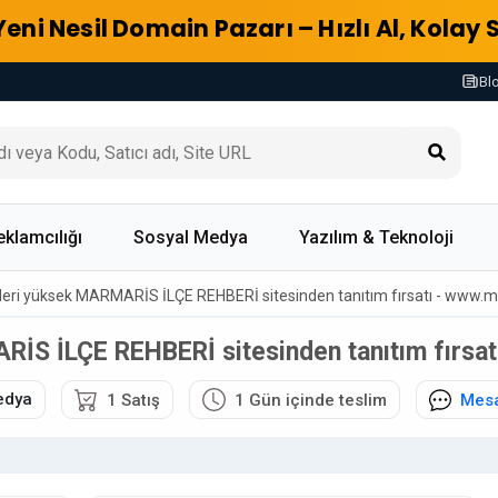
Yeni Nesil Domain Pazarı – Hızlı Al, Kolay 
Bl
eklamcılığı
Sosyal Medya
Yazılım & Teknoloji
erleri yüksek MARMARİS İLÇE REHBERİ sitesinden tanıtım fırsatı - www
ARİS İLÇE REHBERİ sitesinden tanıtım fırsa
edya
1 Satış
1 Gün içinde teslim
Mesa