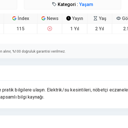
Kategori :
Yaşam
İndex
News
Yayın
Yaş
Gö
115
1 Yıl
2 Yıl
2.
n alınır, %100 doğruluk garantisi verilmez.
ratik bilgilere ulaşın. Elektrik/su kesintileri, nöbetçi eczanele
kapsamlı bilgi kaynağı.