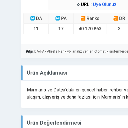
URL :
Üye Olunuz
DA
PA
Ranks
DR
11
17
40.170.863
3
Bilgi:
DA/PA - Ahrefs Rank vb. analiz verileri otomatik sistemlerde
Ürün Açıklaması
Marmaris ve Datça'daki en güncel haber, rehber ve p
ulaşım, alışveriş ve daha fazlası için Marmaris'in 
Ürün Değerlendirmesi