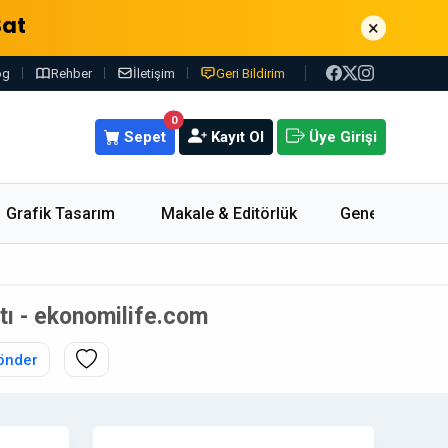
Sat
×
og
Rehber
İletişim
Geri Bildirim
0
Sepet
Kayıt Ol
Üye Girişi
Grafik Tasarım
Makale & Editörlük
Genel
atı - ekonomilife.com
önder