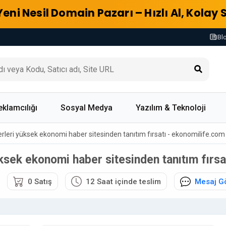
Yeni Nesil Domain Pazarı – Hızlı Al, Kolay 
Bl
eklamcılığı
Sosyal Medya
Yazılım & Teknoloji
ğerleri yüksek ekonomi haber sitesinden tanıtım fırsatı - ekonomilife.com
üksek ekonomi haber sitesinden tanıtım fırs
0 Satış
12 Saat içinde teslim
Mesaj G