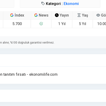
Kategori :
Ekonomi
İndex
News
Yayın
Yaş
Gö
5.700
1 Yıl
5 Yıl
10.0
n alınır, %100 doğruluk garantisi verilmez.
n tanıtım fırsatı - ekonomilife.com