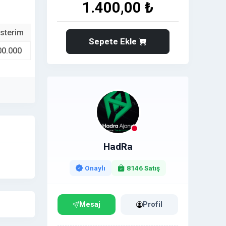
1.400,00 ₺
sterim
Sepete Ekle
00.000
HadRa
Onaylı
8146 Satış
Mesaj
Profil