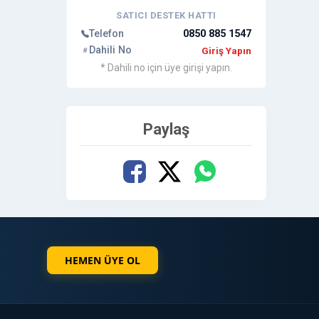
SATICI DESTEK HATTI
Telefon
0850 885 1547
Dahili No
Giriş Yapın
* Dahili no için üye girişi yapın.
Paylaş
HEMEN ÜYE OL