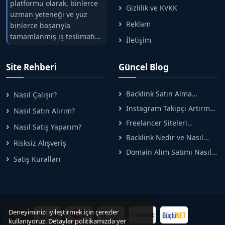
platformu olarak, binlerce
Gizlilik ve KVKK
uzman yeteneği ve yüz
Reklam
binlerce başarıyla
tamamlanmış iş teslimatını
İletişim
tek çatıda buluşturuyoruz.
Hızlıbul, alıcı ve satıcı
Site Rehberi
Güncel Blog
arasındaki süreci risksiz
alışveriş sistemi ile koruyan
ticaretin güvenli
Backlink Satın Alma
Nasıl Çalışır?
adreslerinden birisidir.
Rehberi: Güvenli SEO İçin
Instagram Takipçi Artırma
Nasıl Satın Alırım?
Doğru Adımlar
Yöntemleri: Organik Büyüme
Freelancer Siteleri
Nasıl Satış Yaparım?
Rehberi
Arasında Doğru Seçim Nasıl
Backlink Nedir ve Nasıl
Yapılır
Risksiz Alışveriş
Alınır? Etkili Yöntemler
Domain Alım Satımı Nasıl
Satış Kuralları
Yapılır? Adım Adım Güncel
Rehber
Deneyiminizi iyileştirmek için çerezler
kullanıyoruz. Detaylar politikamızda yer