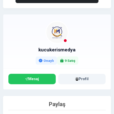
kucukerismedya
Onaylı
9 Satış
Mesaj
Profil
Paylaş