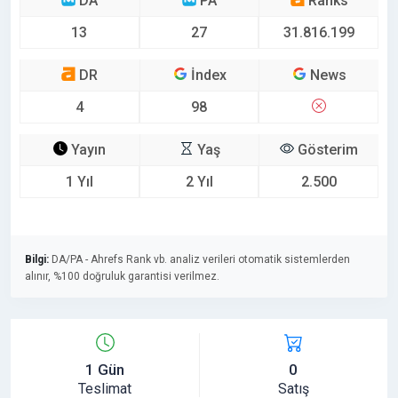
DA
PA
Ranks
13
27
31.816.199
DR
İndex
News
4
98
Yayın
Yaş
Gösterim
1 Yıl
2 Yıl
2.500
Bilgi:
DA/PA - Ahrefs Rank vb. analiz verileri otomatik sistemlerden
alınır, %100 doğruluk garantisi verilmez.
1 Gün
0
Teslimat
Satış