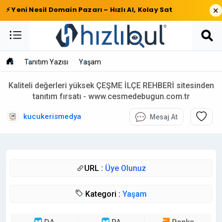
×
⚡ Yeni Nesil Domain Pazarı – Hızlı Al, Kolay Sat
Tanıtım Yazısı
Yaşam
Kaliteli değerleri yüksek ÇEŞME İLÇE REHBERİ sitesinden
tanıtım fırsatı - www.cesmedebugun.com.tr
kucukerismedya
Mesaj At
URL :
Üye Olunuz
Kategori :
Yaşam