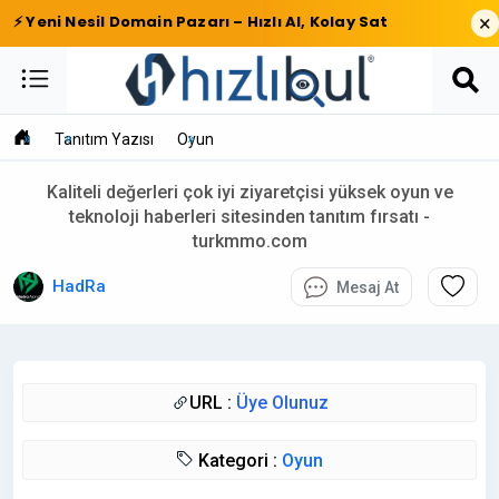
×
⚡ Yeni Nesil Domain Pazarı – Hızlı Al, Kolay Sat
Tanıtım Yazısı
Oyun
Kaliteli değerleri çok iyi ziyaretçisi yüksek oyun ve
teknoloji haberleri sitesinden tanıtım fırsatı -
turkmmo.com
HadRa
Mesaj At
URL :
Üye Olunuz
Kategori :
Oyun