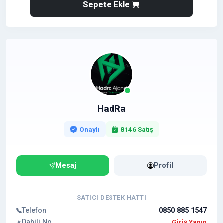
Sepete Ekle
HadRa
Onaylı
8146 Satış
Mesaj
Profil
SATICI DESTEK HATTI
Telefon
0850 885 1547
Dahili No
Giriş Yapın