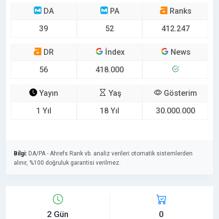
DA
PA
Ranks
39
52
412.247
DR
İndex
News
56
418.000
Yayın
Yaş
Gösterim
1 Yıl
18 Yıl
30.000.000
Bilgi:
DA/PA - Ahrefs Rank vb. analiz verileri otomatik sistemlerden
alınır, %100 doğruluk garantisi verilmez.
2 Gün
0