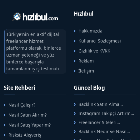
Hızlıbul
Hakkımızda
Türkiye'nin en aktif dijital
Kullanıcı Sözleşmesi
freelancer hizmet
platformu olarak, binlerce
Gizlilik ve KVKK
uzman yeteneği ve yüz
Reklam
binlerce başarıyla
tamamlanmış iş teslimatını
İletişim
tek çatıda buluşturuyoruz.
Hızlıbul, alıcı ve satıcı
Site Rehberi
Güncel Blog
arasındaki süreci risksiz
alışveriş sistemi ile koruyan
ticaretin güvenli
Backlink Satın Alma
Nasıl Çalışır?
adreslerinden birisidir.
Rehberi: Güvenli SEO İçin
Instagram Takipçi Artırma
Nasıl Satın Alırım?
Doğru Adımlar
Yöntemleri: Organik Büyüme
Freelancer Siteleri
Nasıl Satış Yaparım?
Rehberi
Arasında Doğru Seçim Nasıl
Backlink Nedir ve Nasıl
Yapılır
Risksiz Alışveriş
Alınır? Etkili Yöntemler