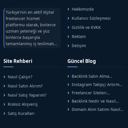
Hakkımızda
Türkiye'nin en aktif dijital
Kullanıcı Sözleşmesi
freelancer hizmet
platformu olarak, binlerce
Gizlilik ve KVKK
uzman yeteneği ve yüz
Reklam
binlerce başarıyla
tamamlanmış iş teslimatını
İletişim
tek çatıda buluşturuyoruz.
Hızlıbul, alıcı ve satıcı
Site Rehberi
Güncel Blog
arasındaki süreci risksiz
alışveriş sistemi ile koruyan
ticaretin güvenli
Backlink Satın Alma
Nasıl Çalışır?
adreslerinden birisidir.
Rehberi: Güvenli SEO İçin
Instagram Takipçi Artırma
Nasıl Satın Alırım?
Doğru Adımlar
Yöntemleri: Organik Büyüme
Freelancer Siteleri
Nasıl Satış Yaparım?
Rehberi
Arasında Doğru Seçim Nasıl
Backlink Nedir ve Nasıl
Yapılır
Risksiz Alışveriş
Alınır? Etkili Yöntemler
Domain Alım Satımı Nasıl
Satış Kuralları
Yapılır? Adım Adım Güncel
Rehber