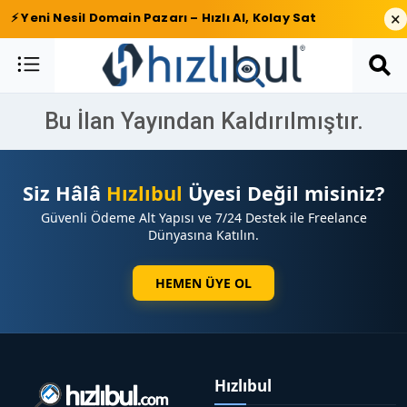
×
⚡ Yeni Nesil Domain Pazarı – Hızlı Al, Kolay Sat
Bu İlan Yayından Kaldırılmıştır.
Siz Hâlâ
Hızlıbul
Üyesi Değil misiniz?
Güvenli Ödeme Alt Yapısı ve 7/24 Destek ile Freelance
Dünyasına Katılın.
HEMEN ÜYE OL
Hızlıbul