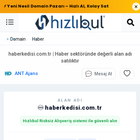
×
⚡ Yeni Nesil Domain Pazarı – Hızlı Al, Kolay Sat
Domain
Haber
haberkedisi.com.tr | Haber sektöründe değerli alan adı
satılıktır
ANT Ajans
Mesaj At
ALAN ADI
haberkedisi.com.tr
Hızlıbul Risksiz Alışveriş sistemi ile güvenli alın