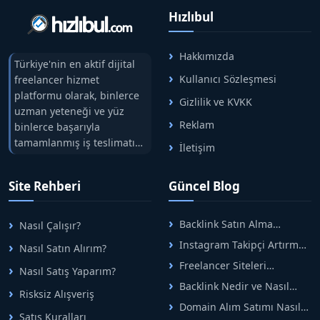
Hızlıbul
Hakkımızda
Türkiye'nin en aktif dijital
Kullanıcı Sözleşmesi
freelancer hizmet
platformu olarak, binlerce
Gizlilik ve KVKK
uzman yeteneği ve yüz
Reklam
binlerce başarıyla
tamamlanmış iş teslimatını
İletişim
tek çatıda buluşturuyoruz.
Hızlıbul, alıcı ve satıcı
Site Rehberi
Güncel Blog
arasındaki süreci risksiz
alışveriş sistemi ile koruyan
ticaretin güvenli
Backlink Satın Alma
Nasıl Çalışır?
adreslerinden birisidir.
Rehberi: Güvenli SEO İçin
Instagram Takipçi Artırma
Nasıl Satın Alırım?
Doğru Adımlar
Yöntemleri: Organik Büyüme
Freelancer Siteleri
Nasıl Satış Yaparım?
Rehberi
Arasında Doğru Seçim Nasıl
Backlink Nedir ve Nasıl
Yapılır
Risksiz Alışveriş
Alınır? Etkili Yöntemler
Domain Alım Satımı Nasıl
Satış Kuralları