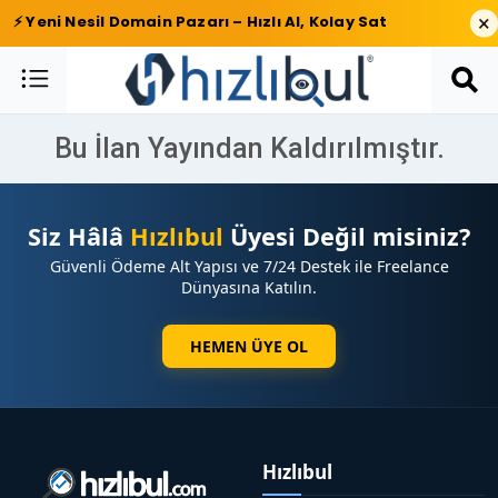
×
⚡ Yeni Nesil Domain Pazarı – Hızlı Al, Kolay Sat
Bu İlan Yayından Kaldırılmıştır.
Siz Hâlâ
Hızlıbul
Üyesi Değil misiniz?
Güvenli Ödeme Alt Yapısı ve 7/24 Destek ile Freelance
Dünyasına Katılın.
HEMEN ÜYE OL
Hızlıbul