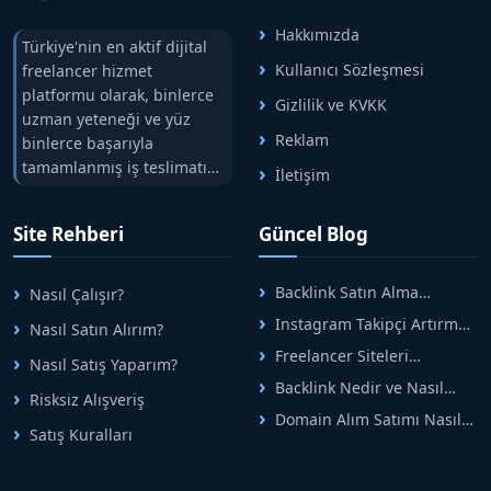
Hakkımızda
Türkiye'nin en aktif dijital
Kullanıcı Sözleşmesi
freelancer hizmet
platformu olarak, binlerce
Gizlilik ve KVKK
uzman yeteneği ve yüz
Reklam
binlerce başarıyla
tamamlanmış iş teslimatını
İletişim
tek çatıda buluşturuyoruz.
Hızlıbul, alıcı ve satıcı
Site Rehberi
Güncel Blog
arasındaki süreci risksiz
alışveriş sistemi ile koruyan
ticaretin güvenli
Backlink Satın Alma
Nasıl Çalışır?
adreslerinden birisidir.
Rehberi: Güvenli SEO İçin
Instagram Takipçi Artırma
Nasıl Satın Alırım?
Doğru Adımlar
Yöntemleri: Organik Büyüme
Freelancer Siteleri
Nasıl Satış Yaparım?
Rehberi
Arasında Doğru Seçim Nasıl
Backlink Nedir ve Nasıl
Yapılır
Risksiz Alışveriş
Alınır? Etkili Yöntemler
Domain Alım Satımı Nasıl
Satış Kuralları
Yapılır? Adım Adım Güncel
Rehber