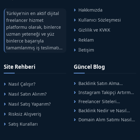
Hakkımızda
Türkiye'nin en aktif dijital
Kullanıcı Sözleşmesi
freelancer hizmet
platformu olarak, binlerce
Gizlilik ve KVKK
uzman yeteneği ve yüz
Reklam
binlerce başarıyla
tamamlanmış iş teslimatını
İletişim
tek çatıda buluşturuyoruz.
Hızlıbul, alıcı ve satıcı
Site Rehberi
Güncel Blog
arasındaki süreci risksiz
alışveriş sistemi ile koruyan
ticaretin güvenli
Backlink Satın Alma
Nasıl Çalışır?
adreslerinden birisidir.
Rehberi: Güvenli SEO İçin
Instagram Takipçi Artırma
Nasıl Satın Alırım?
Doğru Adımlar
Yöntemleri: Organik Büyüme
Freelancer Siteleri
Nasıl Satış Yaparım?
Rehberi
Arasında Doğru Seçim Nasıl
Backlink Nedir ve Nasıl
Yapılır
Risksiz Alışveriş
Alınır? Etkili Yöntemler
Domain Alım Satımı Nasıl
Satış Kuralları
Yapılır? Adım Adım Güncel
Rehber