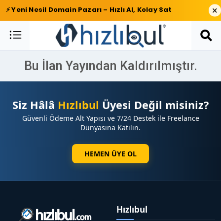
×
⚡ Yeni Nesil Domain Pazarı – Hızlı Al, Kolay Sat
Bu İlan Yayından Kaldırılmıştır.
Siz Hâlâ
Hızlıbul
Üyesi Değil misiniz?
Güvenli Ödeme Alt Yapısı ve 7/24 Destek ile Freelance
Dünyasına Katılın.
HEMEN ÜYE OL
Hızlıbul