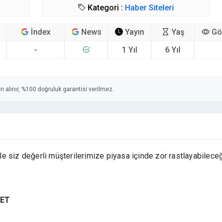
Kategori :
Haber Siteleri
İndex
News
Yayın
Yaş
Gö
-
1 Yıl
6 Yıl
n alınır, %100 doğruluk garantisi verilmez.
e siz değerli müşterilerimize piyasa içinde zor rastlayabilece
MET