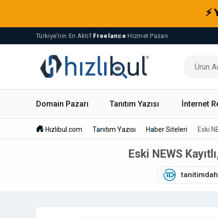
⚡ 
Türkiye'nin En Aktif
Freelance
Hizmet Pazarı
Domain Pazarı
Tanıtım Yazısı
İnternet R
Hızlıbul.com
Tanıtım Yazısı
Haber Siteleri
Eski N
Eski NEWS Kayıtlı
tanitimdah