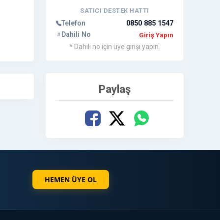
SATICI DESTEK HATTI
Telefon
0850 885 1547
Dahili No
Giriş Yapın
* Dahili no için üye girişi yapın.
Paylaş
HEMEN ÜYE OL