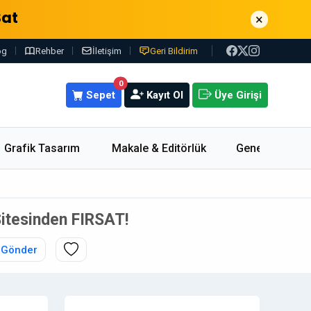
Sat
×
og
Rehber
İletişim
Geri Bildirim
0
Sepet
Kayıt Ol
Üye Girişi
Grafik Tasarım
Makale & Editörlük
Genel
Sitesinden FIRSAT!
 Gönder