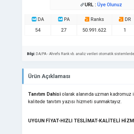
URL :
Üye Olunuz
DA
PA
Ranks
DR
54
27
50.991.622
1
Bilgi:
DA/PA - Ahrefs Rank vb. analiz verileri otomatik sistemlerde
Ürün Açıklaması
Tanıtım Dahisi
olarak alanında uzman kadromuz il
kalitede tanıtım yazısı hizmeti sunmaktayız.
UYGUN FİYAT-HIZLI TESLİMAT-KALİTELİ HİZ