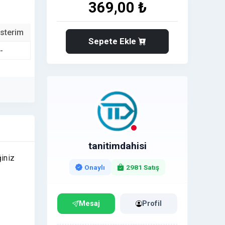
369,00 ₺
sterim
Sepete Ekle
-
tanitimdahisi
ğiniz
Onaylı
2981 Satış
Mesaj
Profil