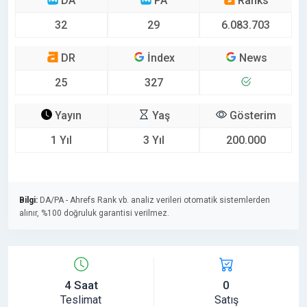
DA
PA
Ranks
32
29
6.083.703
DR
İndex
News
25
327
Yayın
Yaş
Gösterim
1 Yıl
3 Yıl
200.000
Bilgi:
DA/PA - Ahrefs Rank vb. analiz verileri otomatik sistemlerden
alınır, %100 doğruluk garantisi verilmez.
4 Saat
0
Teslimat
Satış