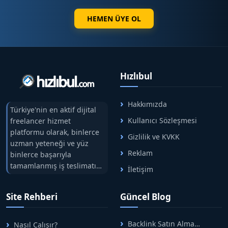
HEMEN ÜYE OL
Hızlıbul
Hakkımızda
Türkiye'nin en aktif dijital
Kullanıcı Sözleşmesi
freelancer hizmet
platformu olarak, binlerce
Gizlilik ve KVKK
uzman yeteneği ve yüz
Reklam
binlerce başarıyla
tamamlanmış iş teslimatını
İletişim
tek çatıda buluşturuyoruz.
Hızlıbul, alıcı ve satıcı
Site Rehberi
Güncel Blog
arasındaki süreci risksiz
alışveriş sistemi ile koruyan
ticaretin güvenli
Backlink Satın Alma
Nasıl Çalışır?