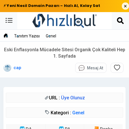
×
⚡ Yeni Nesil Domain Pazarı – Hızlı Al, Kolay Sat
Tanıtım Yazısı
Genel
Eski Enflasyonla Mücadele Sitesi Organik Çok Kaliteli Hep
1. Sayfada
cap
Mesaj At
URL :
Üye Olunuz
Kategori :
Genel