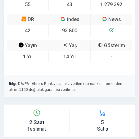
55
43
1.279.392
DR
İndex
News
42
93.800
Yayın
Yaş
Gösterim
1 Yıl
14 Yıl
-
Bilgi:
DA/PA - Ahrefs Rank vb. analiz verileri otomatik sistemlerden
alınır, %100 doğruluk garantisi verilmez.
2 Saat
5
Teslimat
Satış