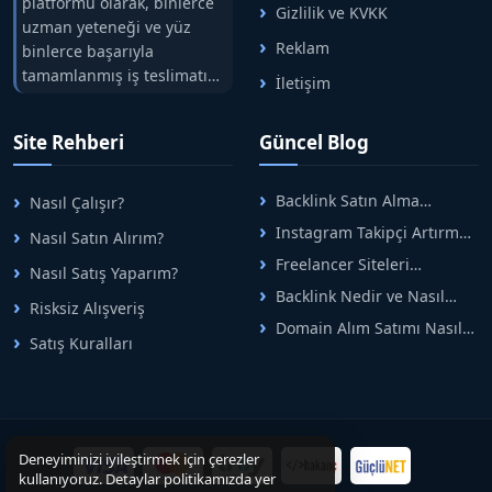
platformu olarak, binlerce
Gizlilik ve KVKK
Aklınıza takılan başka sorular varsa bize mesaj
uzman yeteneği ve yüz
Reklam
binlerce başarıyla
yoluyla her zaman ulaşabilirsiniz. Mesajlarınıza mesai
tamamlanmış iş teslimatını
günleri ve saatlerinde hızlıca dönüş yapmaktayız.
İletişim
tek çatıda buluşturuyoruz.
AŞAĞIDAKİ ADRESTEN KALİTELİ TÜM SİTELERİMİZE
Hızlıbul, alıcı ve satıcı
Site Rehberi
Güncel Blog
ULAŞABİLİRSİNİZ
arasındaki süreci risksiz
alışveriş sistemi ile koruyan
https://www.hizlibul.com/profil/hepnetgrup/satislar/
ticaretin güvenli
Backlink Satın Alma
Nasıl Çalışır?
#satislar
adreslerinden birisidir.
Rehberi: Güvenli SEO İçin
Instagram Takipçi Artırma
Nasıl Satın Alırım?
Doğru Adımlar
Yöntemleri: Organik Büyüme
Freelancer Siteleri
Nasıl Satış Yaparım?
Rehberi
Arasında Doğru Seçim Nasıl
Backlink Nedir ve Nasıl
Yapılır
Risksiz Alışveriş
Alınır? Etkili Yöntemler
Domain Alım Satımı Nasıl
Satış Kuralları
Yapılır? Adım Adım Güncel
Rehber
Deneyiminizi iyileştirmek için çerezler
kullanıyoruz. Detaylar politikamızda yer