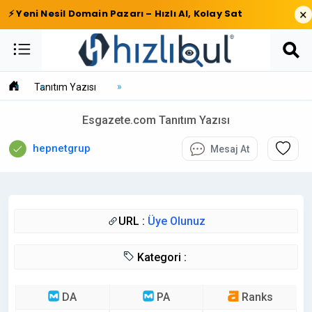
×
⚡ Yeni Nesil Domain Pazarı – Hızlı Al, Kolay Sat
Tanıtım Yazısı
Esgazete.com Tanıtım Yazısı
hepnetgrup
Mesaj At
URL :
Üye Olunuz
Kategori :
DA
PA
Ranks