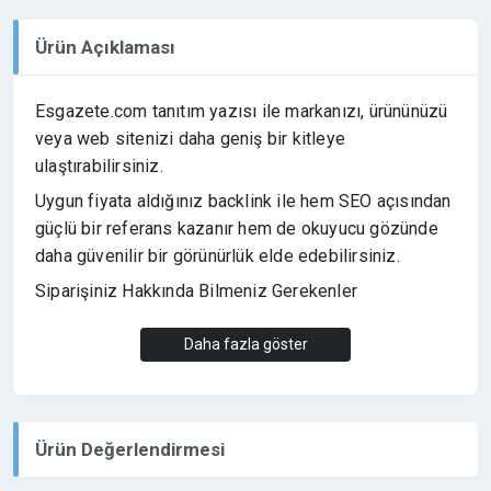
Ürün Açıklaması
Esgazete.com tanıtım yazısı ile markanızı, ürününüzü
veya web sitenizi daha geniş bir kitleye
ulaştırabilirsiniz.
Uygun fiyata aldığınız backlink ile hem SEO açısından
güçlü bir referans kazanır hem de okuyucu gözünde
daha güvenilir bir görünürlük elde edebilirsiniz.
Siparişiniz Hakkında Bilmeniz Gerekenler
Tanıtım yazınızda
3 adet
Daha fazla göster
ekleyebilirsiniz.
maksimum
link
Link çıkışları varsayılan olarak
dofollow
eklenir.
Ürün Değerlendirmesi
Metin içinde marka ismi, ürün ismi veya anahtar
kelime üzerinden link verebilirsiniz.