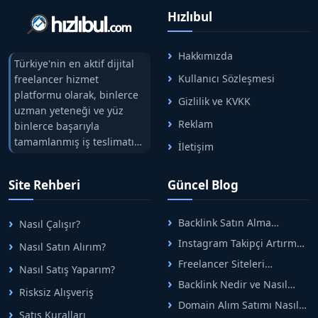
Hızlıbul
Hakkımızda
Türkiye'nin en aktif dijital
Kullanıcı Sözleşmesi
freelancer hizmet
platformu olarak, binlerce
Gizlilik ve KVKK
uzman yeteneği ve yüz
Reklam
binlerce başarıyla
tamamlanmış iş teslimatını
İletişim
tek çatıda buluşturuyoruz.
Hızlıbul, alıcı ve satıcı
Site Rehberi
Güncel Blog
arasındaki süreci risksiz
alışveriş sistemi ile koruyan
ticaretin güvenli
Backlink Satın Alma
Nasıl Çalışır?
adreslerinden birisidir.
Rehberi: Güvenli SEO İçin
Instagram Takipçi Artırma
Nasıl Satın Alırım?
Doğru Adımlar
Yöntemleri: Organik Büyüme
Freelancer Siteleri
Nasıl Satış Yaparım?
Rehberi
Arasında Doğru Seçim Nasıl
Backlink Nedir ve Nasıl
Yapılır
Risksiz Alışveriş
Alınır? Etkili Yöntemler
Domain Alım Satımı Nasıl
Satış Kuralları