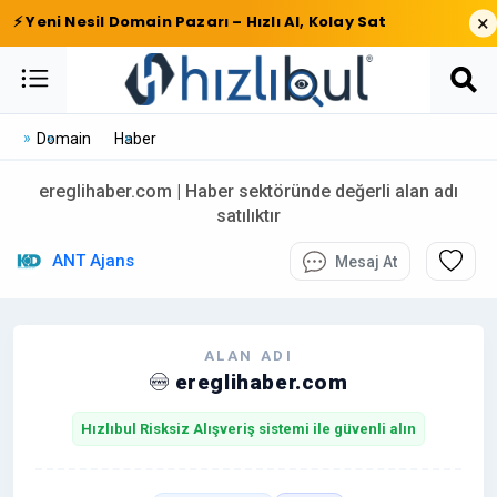
×
⚡ Yeni Nesil Domain Pazarı – Hızlı Al, Kolay Sat
Domain
Haber
ereglihaber.com | Haber sektöründe değerli alan adı
satılıktır
ANT Ajans
Mesaj At
ALAN ADI
ereglihaber.com
Hızlıbul Risksiz Alışveriş sistemi ile güvenli alın