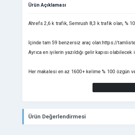
Ürün Açıklaması
Ahrefs 2,6 k trafik, Semrush 8,3 k trafik olan, % 
İçinde tam 59 benzersiz araç olan:https://tamliste
Ayrıca en iyilerin yazıldığı gelir kapısı olabilecek 
Her makalesi en az 1600+ kelime % 100 özgün ve 
Domain 10.12.2028'e kadar ödenmiştir ve metunic f
Sunucu Hayal Hosting'te ve 11.12.2026 ya kadar öd
Ürün Değerlendirmesi
Tema kanews (3.000 TL)