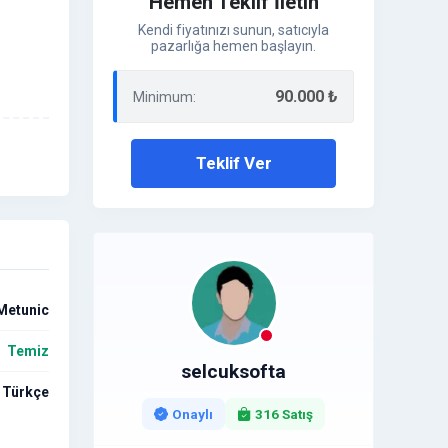
Hemen Teklif İletin
Kendi fiyatınızı sunun, satıcıyla
pazarlığa hemen başlayın.
90.000 ₺
Minimum:
Teklif Ver
Metunic
Temiz
selcuksofta
Türkçe
Onaylı
316 Satış