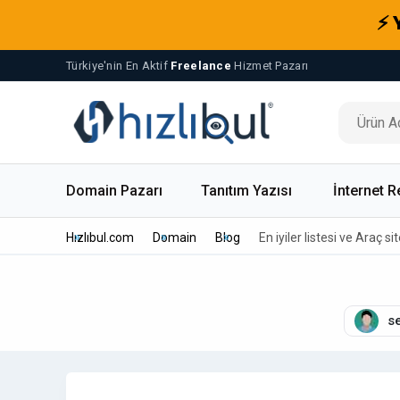
⚡ 
Türkiye'nin En Aktif
Freelance
Hizmet Pazarı
Domain Pazarı
Tanıtım Yazısı
İnternet R
Hızlıbul.com
Domain
Blog
En iyiler listesi ve Araç sit
s