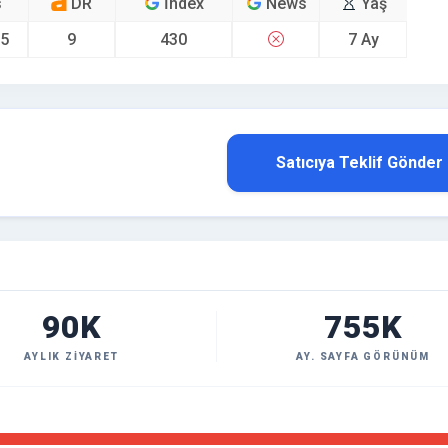
s
DR
İndex
News
Yaş
05
9
430
7 Ay
Satıcıya Teklif Gönder
90K
755K
AYLIK ZIYARET
AY. SAYFA GÖRÜNÜM