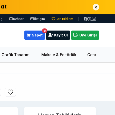
Sat
×
og
Rehber
İletişim
Geri Bildirim
0
Sepet
Kayıt Ol
Üye Girişi
Grafik Tasarım
Makale & Editörlük
Genel