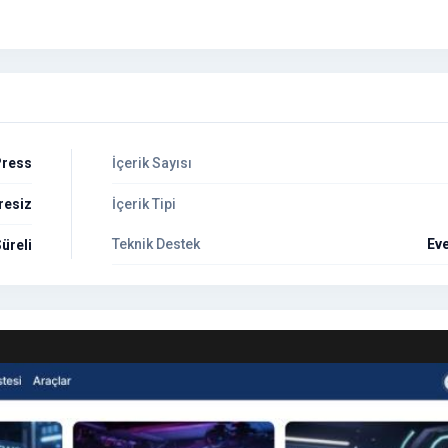
ress
İçerik Sayısı
resiz
İçerik Tipi
Teknik Destek
Eve
üreli