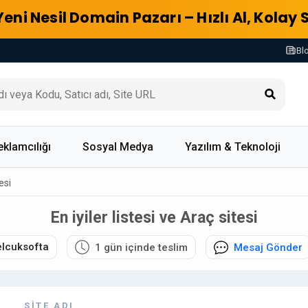
Yeni Nesil Domain Pazarı – Hızlı Al, Kolay 
Bl
eklamcılığı
Sosyal Medya
Yazılım & Teknoloji
esi
En iyiler listesi ve Araç sitesi
elcuksofta
1 gün içinde teslim
Mesaj Gönder
SITE ADI