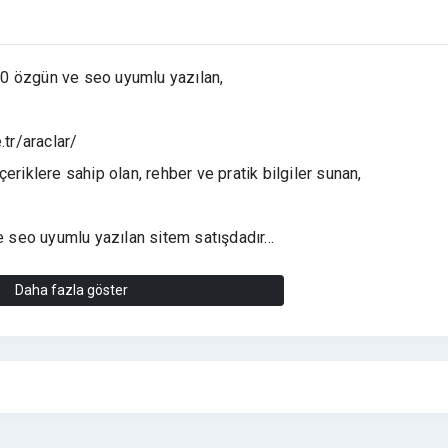
100 özgün ve seo uyumlu yazılan,
.tr/araclar/
içeriklere sahip olan, rehber ve pratik bilgiler sunan,
seo uyumlu yazılan sitem satışdadır...
Daha fazla göster
irmasındadır firma içi ücretsiz devredilir.
enmiştir, direk size devredilir devam edebilirsiniz.