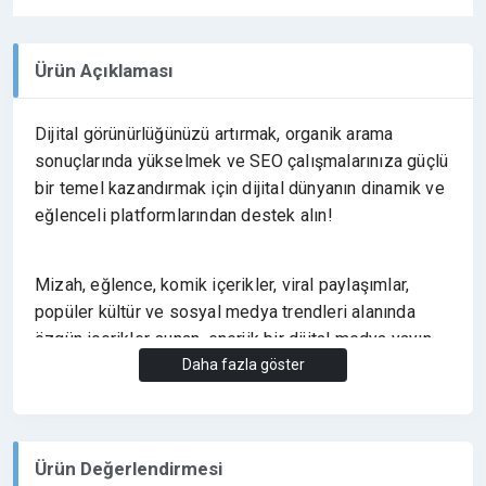
Ürün Açıklaması
Dijital görünürlüğünüzü artırmak, organik arama
sonuçlarında yükselmek ve SEO çalışmalarınıza güçlü
bir temel kazandırmak için dijital dünyanın dinamik ve
eğlenceli platformlarından destek alın!
Mizah, eğlence, komik içerikler, viral paylaşımlar,
popüler kültür ve sosyal medya trendleri alanında
özgün içerikler sunan, enerjik bir dijital medya yayın
ağı vizyonuyla yönetilen
Daha fazla göster
komikkurbaga.com
,
markanıza ve web sitenize yüksek kaliteli, kalıcı
değer katıyor.
Ürün Değerlendirmesi