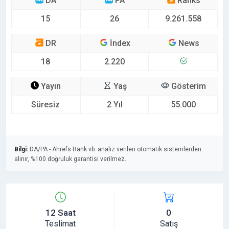
DA
PA
Ranks
15
26
9.261.558
DR
İndex
News
18
2.220
Yayın
Yaş
Gösterim
Süresiz
2 Yıl
55.000
Bilgi:
DA/PA - Ahrefs Rank vb. analiz verileri otomatik sistemlerden
alınır, %100 doğruluk garantisi verilmez.
12 Saat
0
Teslimat
Satış