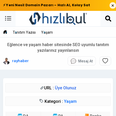
×
⚡ Yeni Nesil Domain Pazarı – Hızlı Al, Kolay Sat
Tanıtım Yazısı
Yaşam
Eğlence ve yaşam haber sitesinde SEO uyumlu tanıtım
yazılarınız yayınlansın
rayhaber
Mesaj At
URL :
Üye Olunuz
Kategori :
Yaşam