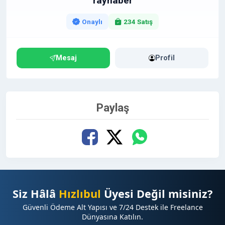
rayhaber
Spamdan Uzak, Temiz Profil:
Sadece kaliteli,
Onaylı
234 Satış
eğlenceli ve özgün içeriklerin yer aldığı, titizlikle
yönetilen bir backlink profiline sahiptir.
Mesaj
Profil
????
Yayın Kabul Kriterlerimiz
Paylaş
Sitemizin ve sizin sitenizin kalitesini korumak adına
içeriklerde bazı standartlar arıyoruz:
Gönderilecek makaleler SEO uyumlu, okuyucuyu
sıkmayan, akıcı ve tamamen özgün olmalıdır (En az
300 kelime önerilir).
Siz Hâlâ
Hızlıbul
Üyesi Değil misiniz?
Bir tanıtım yazısı içerisinden maksimum 3 adet
Güvenli Ödeme Alt Yapısı ve 7/24 Destek ile Freelance
(dofollow) link çıkışı yapılabilir.
Dünyasına Katılın.