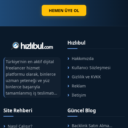
İllegal, bahis, casino, kumar, +18 yetişkin içerikleri,
HEMEN ÜYE OL
kripto para, forex, tütün ürünleri, CBD ve Türkiye
Cumhuriyeti yasalarına aykırı hiçbir sitenin tanıtımı
veya link çıkışı kesinlikle kabul edilmemektedir.
Hızlıbul
Hakkımızda
Türkiye'nin en aktif dijital
Kullanıcı Sözleşmesi
freelancer hizmet
platformu olarak, binlerce
Gizlilik ve KVKK
uzman yeteneği ve yüz
Reklam
binlerce başarıyla
tamamlanmış iş teslimatını
İletişim
tek çatıda buluşturuyoruz.
Hızlıbul, alıcı ve satıcı
Site Rehberi
Güncel Blog
arasındaki süreci risksiz
alışveriş sistemi ile koruyan
ticaretin güvenli
Backlink Satın Alma
Nasıl Çalışır?