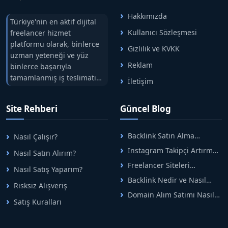
Hakkımızda
Türkiye'nin en aktif dijital
Kullanıcı Sözleşmesi
freelancer hizmet
platformu olarak, binlerce
Gizlilik ve KVKK
uzman yeteneği ve yüz
Reklam
binlerce başarıyla
tamamlanmış iş teslimatını
İletişim
tek çatıda buluşturuyoruz.
Hızlıbul, alıcı ve satıcı
Site Rehberi
Güncel Blog
arasındaki süreci risksiz
alışveriş sistemi ile koruyan
ticaretin güvenli
Backlink Satın Alma
Nasıl Çalışır?
adreslerinden birisidir.
Rehberi: Güvenli SEO İçin
Instagram Takipçi Artırma
Nasıl Satın Alırım?
Doğru Adımlar
Yöntemleri: Organik Büyüme
Freelancer Siteleri
Nasıl Satış Yaparım?
Rehberi
Arasında Doğru Seçim Nasıl
Backlink Nedir ve Nasıl
Yapılır
Risksiz Alışveriş
Alınır? Etkili Yöntemler
Domain Alım Satımı Nasıl
Satış Kuralları
Yapılır? Adım Adım Güncel
Rehber