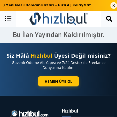
×
⚡ Yeni Nesil Domain Pazarı – Hızlı Al, Kolay Sat
Bu İlan Yayından Kaldırılmıştır.
Siz Hâlâ
Hızlıbul
Üyesi Değil misiniz?
Güvenli Ödeme Alt Yapısı ve 7/24 Destek ile Freelance
Dünyasına Katılın.
HEMEN ÜYE OL
Hızlıbul