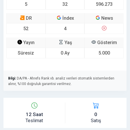
5
32
596.273
DR
İndex
News
52
4
Yayın
Yaş
Gösterim
Süresiz
0 Ay
5.000
Bilgi:
DA/PA - Ahrefs Rank vb. analiz verileri otomatik sistemlerden
alınır, %100 doğruluk garantisi verilmez.
12 Saat
0
Teslimat
Satış