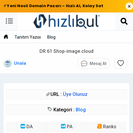
×
⚡ Yeni Nesil Domain Pazarı – Hızlı Al, Kolay Sat
Tanıtım Yazısı
Blog
DR 61 Shop-image.cloud
Unala
Mesaj At
URL :
Üye Olunuz
Kategori :
Blog
DA
PA
Ranks