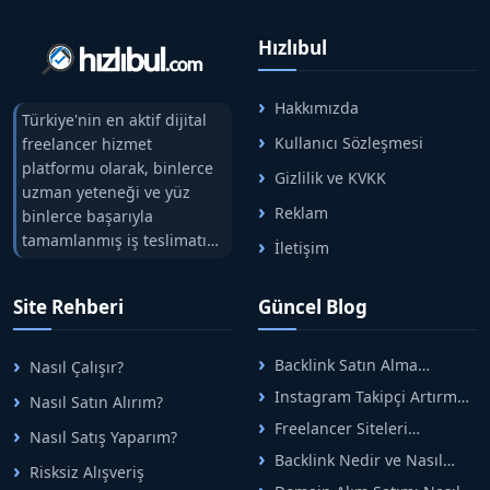
Hızlıbul
Hakkımızda
Türkiye'nin en aktif dijital
Kullanıcı Sözleşmesi
freelancer hizmet
platformu olarak, binlerce
Gizlilik ve KVKK
uzman yeteneği ve yüz
Reklam
binlerce başarıyla
tamamlanmış iş teslimatını
İletişim
tek çatıda buluşturuyoruz.
Hızlıbul, alıcı ve satıcı
Site Rehberi
Güncel Blog
arasındaki süreci risksiz
alışveriş sistemi ile koruyan
ticaretin güvenli
Backlink Satın Alma
Nasıl Çalışır?
adreslerinden birisidir.
Rehberi: Güvenli SEO İçin
Instagram Takipçi Artırma
Nasıl Satın Alırım?
Doğru Adımlar
Yöntemleri: Organik Büyüme
Freelancer Siteleri
Nasıl Satış Yaparım?
Rehberi
Arasında Doğru Seçim Nasıl
Backlink Nedir ve Nasıl
Yapılır
Risksiz Alışveriş
Alınır? Etkili Yöntemler