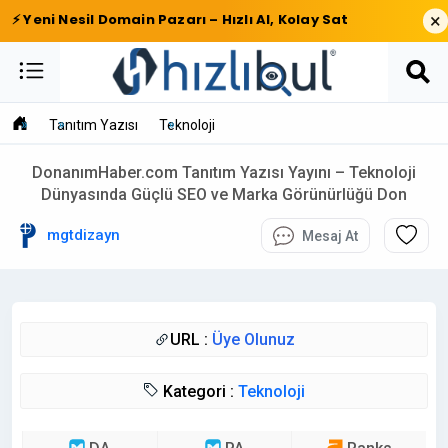
×
⚡ Yeni Nesil Domain Pazarı – Hızlı Al, Kolay Sat
Tanıtım Yazısı
Teknoloji
DonanımHaber.com Tanıtım Yazısı Yayını – Teknoloji
Dünyasında Güçlü SEO ve Marka Görünürlüğü Don
mgtdizayn
Mesaj At
URL :
Üye Olunuz
Kategori :
Teknoloji