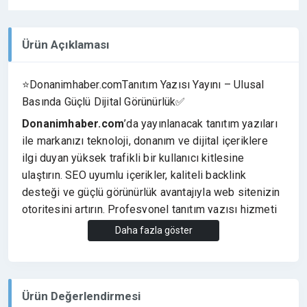
Ürün Açıklaması
⭐Donanimhaber.comTanıtım Yazısı Yayını – Ulusal
Basında Güçlü Dijital Görünürlük✅
Donanimhaber.com
’da yayınlanacak tanıtım yazıları
ile markanızı teknoloji, donanım ve dijital içeriklere
ilgi duyan yüksek trafikli bir kullanıcı kitlesine
ulaştırın. SEO uyumlu içerikler, kaliteli backlink
desteği ve güçlü görünürlük avantajıyla web sitenizin
otoritesini artırın. Profesyonel tanıtım yazısı hizmeti
için hemen iletişime geçin.
Daha fazla göster
⭐Siparişiniz Hakkında Bilmeniz Gerekenler
✔️Tanıtım yazınızda maksimum 2 adet link
ekleyebilirsiniz.
Ürün Değerlendirmesi
✔️Yayınımız Nofollow Yayınlanır.