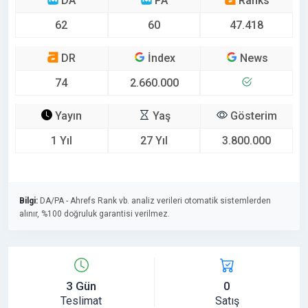
DA
PA
Ranks
62
60
47.418
DR
İndex
News
74
2.660.000
Yayın
Yaş
Gösterim
1 Yıl
27 Yıl
3.800.000
Bilgi:
DA/PA - Ahrefs Rank vb. analiz verileri otomatik sistemlerden
alınır, %100 doğruluk garantisi verilmez.
3 Gün
0
Teslimat
Satış