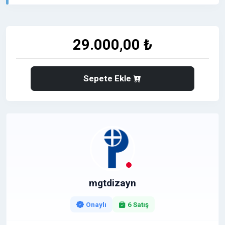
✔️Metin içinde Marka ismi, ürün ismi veya Anahtar
kelime üzerinden link verebilirsiniz.
29.000,00 ₺
⭐ SEO ve Marka Gücü Bir Arada
✅ Yayınlanan tanıtım yazıları ile:
✔️ Google sıralamalarınıza katkı sağlanır
Sepete Ekle
✔️ Güçlü domain otoritesinden backlink desteği alınır
✔️ Markanız ulusal okuyucu kitlesine ulaşır
✔️ Dijital prestij ve kurumsal güven artışı sağlanır
✔️ Arama motorlarında kalıcı görünürlük elde edilir
⭐ Kimler İçin Uygun ?
✅ Kurumsal firmalar
✅ E-ticaret markaları
mgtdizayn
✅ Yazılım ve teknoloji projeleri
✅ Gayrimenkul ve inşaat şirketleri
Onaylı
6 Satış
✅ Eğitim ve danışmanlık firmaları
✅ Sağlık ve hizmet sektörleri