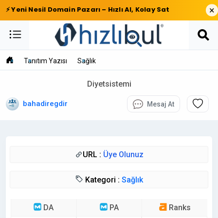
×
⚡ Yeni Nesil Domain Pazarı – Hızlı Al, Kolay Sat
Tanıtım Yazısı
Sağlık
Diyetsistemi
bahadiregdir
Mesaj At
URL :
Üye Olunuz
Kategori :
Sağlık
DA
PA
Ranks