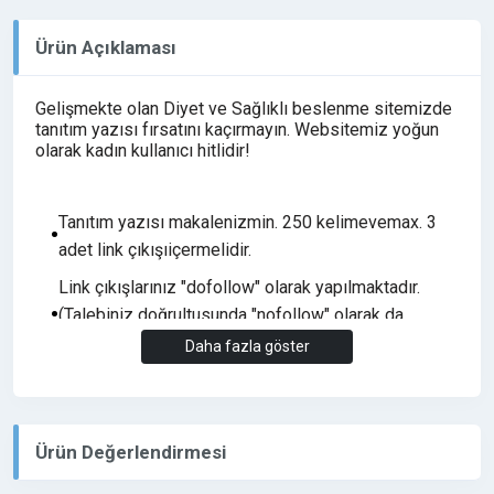
Ürün Açıklaması
Gelişmekte olan Diyet ve Sağlıklı beslenme sitemizde
tanıtım yazısı fırsatını kaçırmayın. Websitemiz yoğun
olarak kadın kullanıcı hitlidir!
Tanıtım yazısı makalenizmin. 250 kelimevemax. 3
adet link çıkışıiçermelidir.
Link çıkışlarınız "dofollow" olarak yapılmaktadır.
(Talebiniz doğrultusunda "nofollow" olarak da
yapabiliriz.)
Daha fazla göster
Yasalara ve etik kurallara aykırı içeriği olan yazılar
yayınlanmayacaktır.
Ürün Değerlendirmesi