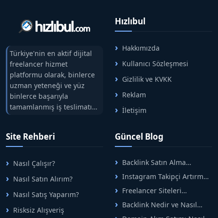
Hızlıbul
Hakkımızda
Türkiye'nin en aktif dijital
Kullanıcı Sözleşmesi
freelancer hizmet
platformu olarak, binlerce
Gizlilik ve KVKK
uzman yeteneği ve yüz
Reklam
binlerce başarıyla
tamamlanmış iş teslimatını
İletişim
tek çatıda buluşturuyoruz.
Hızlıbul, alıcı ve satıcı
Site Rehberi
Güncel Blog
arasındaki süreci risksiz
alışveriş sistemi ile koruyan
ticaretin güvenli
Backlink Satın Alma
Nasıl Çalışır?
adreslerinden birisidir.
Rehberi: Güvenli SEO İçin
Instagram Takipçi Artırma
Nasıl Satın Alırım?
Doğru Adımlar
Yöntemleri: Organik Büyüme
Freelancer Siteleri
Nasıl Satış Yaparım?
Rehberi
Arasında Doğru Seçim Nasıl
Backlink Nedir ve Nasıl
Yapılır
Risksiz Alışveriş
Alınır? Etkili Yöntemler