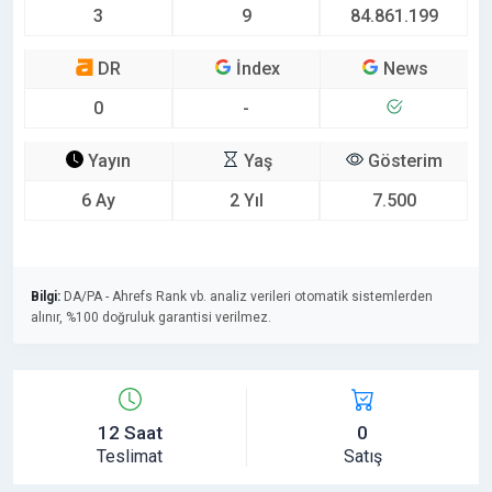
3
9
84.861.199
DR
İndex
News
0
-
Yayın
Yaş
Gösterim
6 Ay
2 Yıl
7.500
Bilgi:
DA/PA - Ahrefs Rank vb. analiz verileri otomatik sistemlerden
alınır, %100 doğruluk garantisi verilmez.
12 Saat
0
Teslimat
Satış