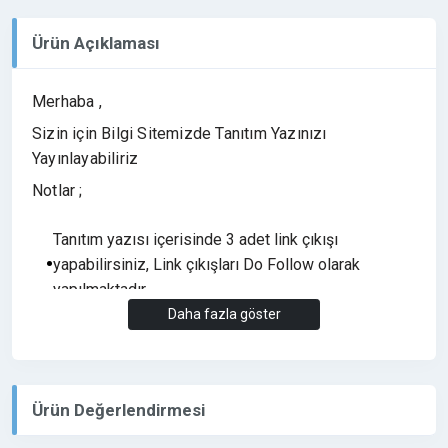
Ürün Açıklaması
Merhaba ,
Sizin için Bilgi Sitemizde Tanıtım Yazınızı
Yayınlayabiliriz
Notlar ;
Tanıtım yazısı içerisinde 3 adet link çıkışı
yapabilirsiniz, Link çıkışları Do Follow olarak
yapılmaktadır.
Daha fazla göster
Bahis, Medyum, 18+ vb. Yasa dışı olan sitelerin
tanıtım yazısı yayınlanmamaktadır.
Yayın Süresi (6 Ay) Yayın garanti süresi olarak
eklenmiştir. Tanıtım yazıları her hangi bir sorun
Ürün Değerlendirmesi
olmadığı sürece bir kaç yıl yayında kalmaktadır.