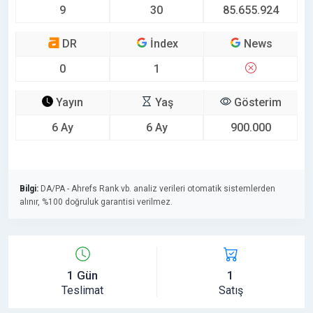
9
30
85.655.924
DR
İndex
News
0
1
Yayın
Yaş
Gösterim
6 Ay
6 Ay
900.000
Bilgi:
DA/PA - Ahrefs Rank vb. analiz verileri otomatik sistemlerden
alınır, %100 doğruluk garantisi verilmez.
1 Gün
1
Teslimat
Satış