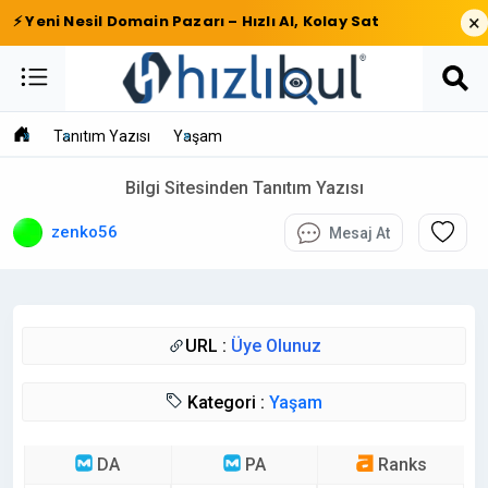
×
⚡ Yeni Nesil Domain Pazarı – Hızlı Al, Kolay Sat
Tanıtım Yazısı
Yaşam
Bilgi Sitesinden Tanıtım Yazısı
zenko56
Mesaj At
URL :
Üye Olunuz
Kategori :
Yaşam
DA
PA
Ranks