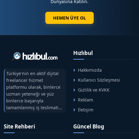
Dünyasına Katılın.
HEMEN ÜYE OL
Hızlıbul
Hakkımızda
Türkiye'nin en aktif dijital
Kullanıcı Sözleşmesi
freelancer hizmet
platformu olarak, binlerce
Gizlilik ve KVKK
uzman yeteneği ve yüz
Reklam
binlerce başarıyla
tamamlanmış iş teslimatını
İletişim
tek çatıda buluşturuyoruz.
Hızlıbul, alıcı ve satıcı
Site Rehberi
Güncel Blog
arasındaki süreci risksiz
alışveriş sistemi ile koruyan