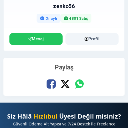
https://www.hizlibul.com/profil/zenko56/satislar/#s
zenko56
atislar
Onaylı
4801 Satış
Mesaj
Profil
Paylaş
Siz Hâlâ
Hızlıbul
Üyesi Değil misiniz?
Güvenli Ödeme Alt Yapısı ve 7/24 Destek ile Freelance