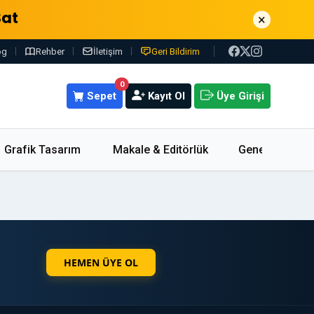
Sat
×
og
Rehber
İletişim
Geri Bildirim
0
Sepet
Kayıt Ol
Üye Girişi
Grafik Tasarım
Makale & Editörlük
Genel
HEMEN ÜYE OL