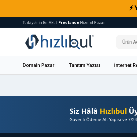
⚡ 
Türkiye'nin En Aktif
Freelance
Hizmet Pazarı
Domain Pazarı
Tanıtım Yazısı
İnternet R
Siz Hâlâ
Hızlıbul
Üy
Güvenli Ödeme Alt Yapısı ve 7/24