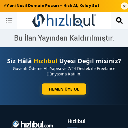
×
⚡ Yeni Nesil Domain Pazarı – Hızlı Al, Kolay Sat
Bu İlan Yayından Kaldırılmıştır.
Siz Hâlâ
Hızlıbul
Üyesi Değil misiniz?
Güvenli Ödeme Alt Yapısı ve 7/24 Destek ile Freelance
Dünyasına Katılın.
HEMEN ÜYE OL
Hızlıbul