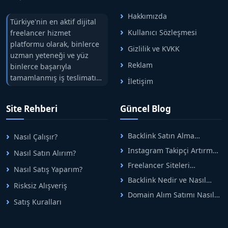
Hakkımızda
Türkiye'nin en aktif dijital
Kullanıcı Sözleşmesi
freelancer hizmet
platformu olarak, binlerce
Gizlilik ve KVKK
uzman yeteneği ve yüz
Reklam
binlerce başarıyla
tamamlanmış iş teslimatını
İletişim
tek çatıda buluşturuyoruz.
Hızlıbul, alıcı ve satıcı
Site Rehberi
Güncel Blog
arasındaki süreci risksiz
alışveriş sistemi ile koruyan
ticaretin güvenli
Backlink Satın Alma
Nasıl Çalışır?
adreslerinden birisidir.
Rehberi: Güvenli SEO İçin
Instagram Takipçi Artırma
Nasıl Satın Alırım?
Doğru Adımlar
Yöntemleri: Organik Büyüme
Freelancer Siteleri
Nasıl Satış Yaparım?
Rehberi
Arasında Doğru Seçim Nasıl
Backlink Nedir ve Nasıl
Yapılır
Risksiz Alışveriş
Alınır? Etkili Yöntemler
Domain Alım Satımı Nasıl
Satış Kuralları
Yapılır? Adım Adım Güncel
Rehber