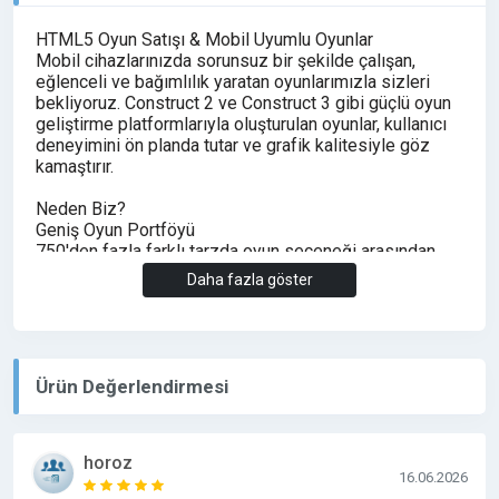
HTML5 Oyun Satışı & Mobil Uyumlu Oyunlar
Mobil cihazlarınızda sorunsuz bir şekilde çalışan,
eğlenceli ve bağımlılık yaratan oyunlarımızla sizleri
bekliyoruz. Construct 2 ve Construct 3 gibi güçlü oyun
geliştirme platformlarıyla oluşturulan oyunlar, kullanıcı
deneyimini ön planda tutar ve grafik kalitesiyle göz
kamaştırır.
Neden Biz?
Geniş Oyun Portföyü
750'den fazla farklı tarzda oyun seçeneği arasından
seçim yapabilirsiniz.
Daha fazla göster
Mobil Uyumlu
Oyunlar, mobil cihazlarınızda mükemmel performans
sergiler.
Yüksek Kalite
Grafiklerden oyun mekaniğine kadar en üst düzey
Ürün Değerlendirmesi
kaliteyi imkanı sunar.
Örnek Oyunlar
Fishing frenzy, Master chess multiplayer & single
horoz
player vb.
16.06.2026