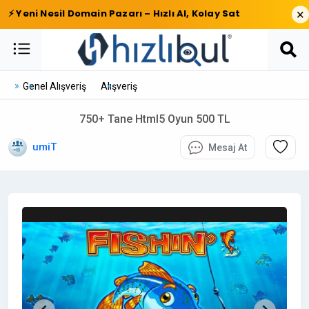
×
⚡ Yeni Nesil Domain Pazarı – Hızlı Al, Kolay Sat
Genel Alışveriş
Alışveriş
750+ Tane Html5 Oyun 500 TL
umiT
Mesaj At