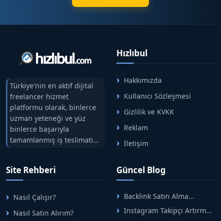
Hızlıbul
Hakkımızda
Türkiye'nin en aktif dijital
Kullanıcı Sözleşmesi
freelancer hizmet
platformu olarak, binlerce
Gizlilik ve KVKK
uzman yeteneği ve yüz
Reklam
binlerce başarıyla
tamamlanmış iş teslimatını
İletişim
tek çatıda buluşturuyoruz.
Hızlıbul, alıcı ve satıcı
Site Rehberi
Güncel Blog
arasındaki süreci risksiz
alışveriş sistemi ile koruyan
ticaretin güvenli
Backlink Satın Alma
Nasıl Çalışır?
adreslerinden birisidir.
Rehberi: Güvenli SEO İçin
Instagram Takipçi Artırma
Nasıl Satın Alırım?
Doğru Adımlar
Yöntemleri: Organik Büyüme