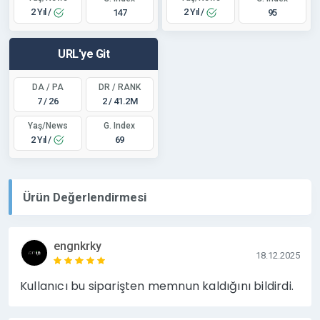
2 Yıl /
2 Yıl /
147
95
URL'ye Git
DA / PA
DR / RANK
7 / 26
2 / 41.2M
Yaş/News
G. Index
2 Yıl /
69
Ürün Değerlendirmesi
engnkrky
18.12.2025
Kullanıcı bu siparişten memnun kaldığını bildirdi.