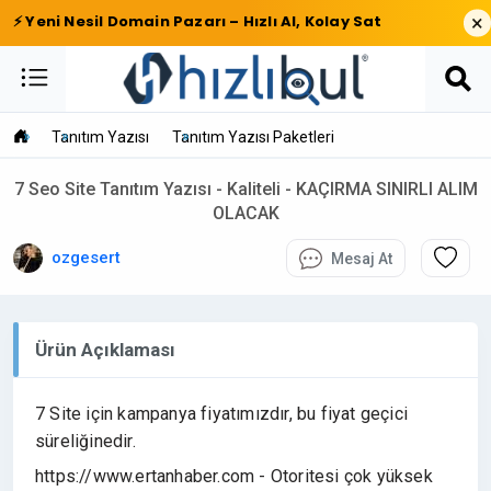
×
⚡ Yeni Nesil Domain Pazarı – Hızlı Al, Kolay Sat
Tanıtım Yazısı
Tanıtım Yazısı Paketleri
7 Seo Site Tanıtım Yazısı - Kaliteli - KAÇIRMA SINIRLI ALIM
OLACAK
ozgesert
Mesaj At
Ürün Açıklaması
7 Site için kampanya fiyatımızdır, bu fiyat geçici
süreliğinedir.
https://www.ertanhaber.com - Otoritesi çok yüksek