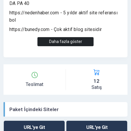
DA PA 40
https://nedenhaber.com - 5 yıldır aktif site referansı
bol
https://bunedy.com - Çok aktif blog sitesidir
https://erdoganhaber.com - Google search yüksek
Daha fazla göster
sitedir (Erdoğan haber)
https://habervadi.com - Sosyal medyadan günde 5-10
bin arası trafik alan sitedir
https://asayisberkemal.com - sosyal medyada 1
milyondan fazla kiteleye sahiptir.
12
Teslimat
Satış
https://anlamine.com - Yeni açtığımız sözlük sitesidir.
Paket İçindeki Siteler
URL'ye Git
URL'ye Git