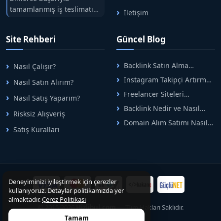
tamamlanmış iş teslimatını
İletişim
tek çatıda buluşturuyoruz.
Hızlıbul, alıcı ve satıcı
Site Rehberi
Güncel Blog
arasındaki süreci risksiz
alışveriş sistemi ile koruyan
ticaretin güvenli
Backlink Satın Alma
Nasıl Çalışır?
adreslerinden birisidir.
Rehberi: Güvenli SEO İçin
Instagram Takipçi Artırma
Nasıl Satın Alırım?
Doğru Adımlar
Yöntemleri: Organik Büyüme
Freelancer Siteleri
Nasıl Satış Yaparım?
Rehberi
Arasında Doğru Seçim Nasıl
Backlink Nedir ve Nasıl
Yapılır
Risksiz Alışveriş
Alınır? Etkili Yöntemler
Domain Alım Satımı Nasıl
Satış Kuralları
Yapılır? Adım Adım Güncel
Rehber
Deneyiminizi iyileştirmek için çerezler
kullanıyoruz. Detaylar politikamızda yer
almaktadır.
Çerez Politikası
© 2015-2026
Hizlibul.com
— Tüm Hakları Saklıdır.
Tamam