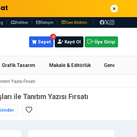
Sat
×
og
Rehber
İletişim
Geri Bildirim
0
Sepet
Kayıt Ol
Üye Girişi
Grafik Tasarım
Makale & Editörlük
Genel
ıtım Yazısı Fırsatı
rı ile Tanıtım Yazısı Fırsatı
Gönder