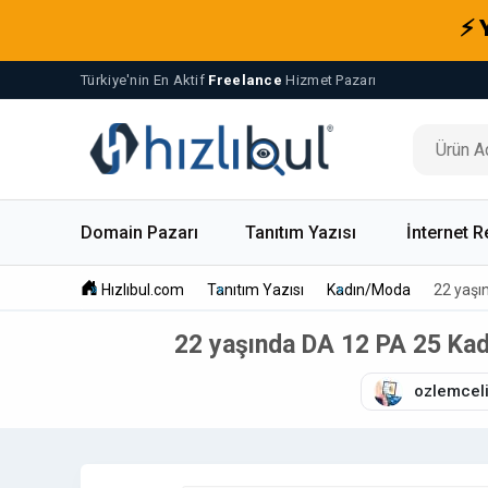
⚡ 
Türkiye'nin En Aktif
Freelance
Hizmet Pazarı
Domain Pazarı
Tanıtım Yazısı
İnternet R
Hızlıbul.com
Tanıtım Yazısı
Kadın/Moda
22 yaşın
22 yaşında DA 12 PA 25 Kadın
ozlemcel