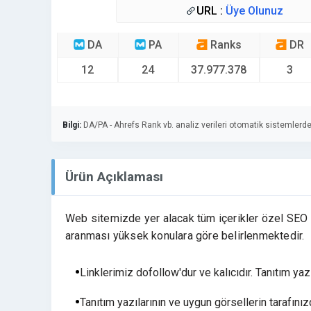
URL :
Üye Olunuz
DA
PA
Ranks
DR
12
24
37.977.378
3
Bilgi:
DA/PA - Ahrefs Rank vb. analiz verileri otomatik sistemlerde
Ürün Açıklaması
Web sitemizde yer alacak tüm içerikler özel SEO ç
aranması yüksek konulara göre belirlenmektedir.
Linklerimiz dofollow'dur ve kalıcıdır. Tanıtım yazı
Tanıtım yazılarının ve uygun görsellerin tarafın