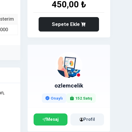
450,00 ₺
sterim
Sepete Ekle
.000
ozlemcelik
an,
Onaylı
152 Satış
Mesaj
Profil