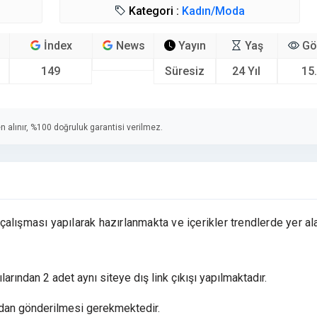
Kategori :
Kadın/Moda
İndex
News
Yayın
Yaş
Gö
149
Süresiz
24 Yıl
15
n alınır, %100 doğruluk garantisi verilmez.
alışması yapılarak hazırlanmakta ve içerikler trendlerde yer al
larından 2 adet aynı siteye dış link çıkışı yapılmaktadır.
ızdan gönderilmesi gerekmektedir.