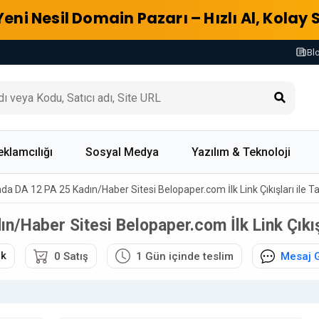
Yeni Nesil Domain Pazarı – Hızlı Al, Kolay 
Bl
eklamcılığı
Sosyal Medya
Yazılım & Teknoloji
da DA 12 PA 25 Kadın/Haber Sitesi Belopaper.com İlk Link Çıkışları ile Tan
/Haber Sitesi Belopaper.com İlk Link Çıkışla
ik
0 Satış
1 Gün içinde teslim
Mesaj 