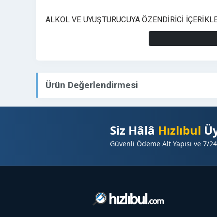
ALKOL VE UYUŞTURUCUYA ÖZENDİRİCİ İÇERİKLER,
TANITIM YAZILARI KESİNLİKLE KABUL EDİLME
Tüm sitelerimiz için profilimi ziyaret edebilirsiniz
Ürün Değerlendirmesi
Siz Hâlâ
Hızlıbul
Üy
Güvenli Ödeme Alt Yapısı ve 7/24