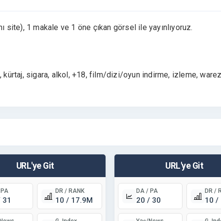
ı site), 1 makale ve 1 öne çıkan görsel ile yayınlıyoruz.
 kürtaj, sigara, alkol, +18, film/dizi/oyun indirme, izleme, ware
URL'ye Git
URL'ye Git
 PA
DR / RANK
DA / PA
DR / 
/ 31
10 / 17.9M
20 / 30
10 /