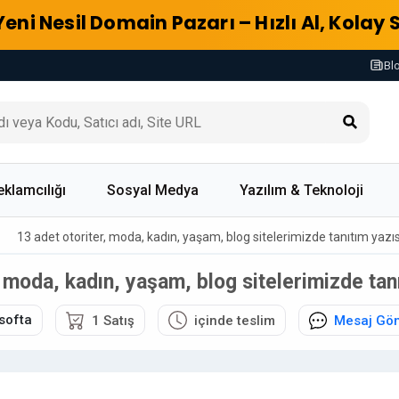
Yeni Nesil Domain Pazarı – Hızlı Al, Kolay 
Bl
eklamcılığı
Sosyal Medya
Yazılım & Teknoloji
13 adet otoriter, moda, kadın, yaşam, blog sitelerimizde tanıtım yazısı
 moda, kadın, yaşam, blog sitelerimizde tanı
softa
1 Satış
içinde teslim
Mesaj Gö