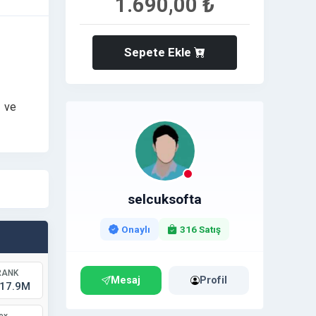
1.690,00 ₺
Sepete Ekle
z ve
selcuksofta
Onaylı
316 Satış
RANK
Mesaj
Profil
 17.9M