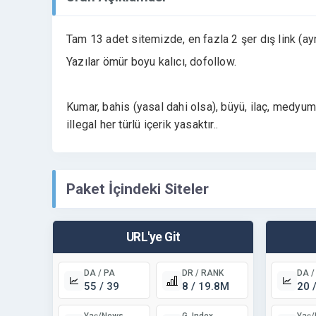
Tam 13 adet sitemizde, en fazla 2 şer dış link (ayn
Yazılar ömür boyu kalıcı, dofollow.
Kumar, bahis (yasal dahi olsa), büyü, ilaç, medyum,
illegal her türlü içerik yasaktır..
Paket İçindeki Siteler
URL'ye Git
DA / PA
DR / RANK
DA /
55 / 39
8 / 19.8M
20 