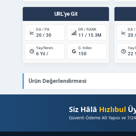
URL'ye Git
DA / PA
DR / RANK
DA /
20 / 30
11 / 15.3M
20 
Yaş/News
Yaş
G. Index
6 Yıl /
22 Y
150
Ürün Değerlendirmesi
Siz Hâlâ
Hızlıbul
Üy
Güvenli Ödeme Alt Yapısı ve 7/24