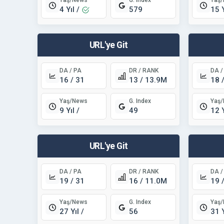
Yaş/News
Yaş
G. Index
4 Yıl /
15 Y
579
URL'ye Git
DA / PA
DR / RANK
DA /
16 / 31
13 / 13.9M
18 
Yaş/News
Yaş
G. Index
9 Yıl /
12 Y
49
URL'ye Git
DA / PA
DR / RANK
DA /
19 / 31
16 / 11.0M
19 
Yaş/News
Yaş
G. Index
27 Yıl /
31 Y
56