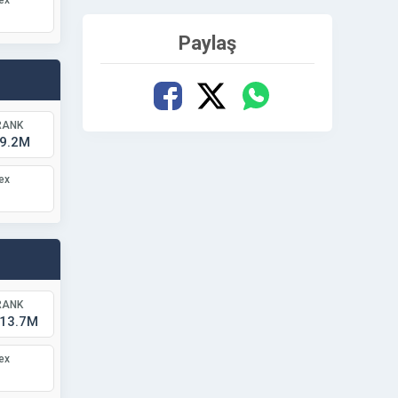
ex
Paylaş
RANK
19.2M
ex
RANK
 13.7M
ex