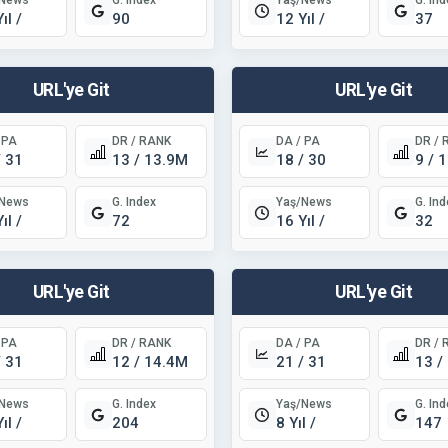
/News
Yaş/News
G. Index
G. Ind
ıl /
12 Yıl /
90
37
URL'ye Git
URL'ye Git
 PA
DR / RANK
DA / PA
DR / 
/ 31
13 / 13.9M
18 / 30
9 / 
/News
Yaş/News
G. Index
G. Ind
ıl /
16 Yıl /
72
32
URL'ye Git
URL'ye Git
 PA
DR / RANK
DA / PA
DR / 
/ 31
12 / 14.4M
21 / 31
13 /
/News
Yaş/News
G. Index
G. Ind
ıl /
8 Yıl /
204
147