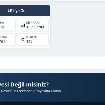
URL'ye Git
 PA
DR / RANK
/ 30
10 / 17.9M
/News
G. Index
ıl /
140
esi Değil misiniz?
 Destek ile Freelance Dünyasına Katılın.