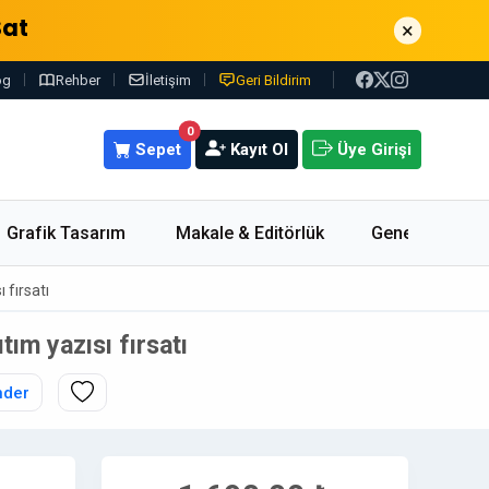
Sat
×
og
Rehber
İletişim
Geri Bildirim
0
Sepet
Kayıt Ol
Üye Girişi
Grafik Tasarım
Makale & Editörlük
Genel
 fırsatı
tım yazısı fırsatı
nder