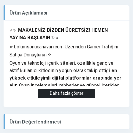
Ürün Açıklaması
⭐✨
MAKALENİZ BİZDEN ÜCRETSİZ! HEMEN
YAYINA BAŞLAYIN
✨⭐
⭐ bolumsonucanavari.com Üzerinden Gamer Trafiğini
Satışa Dönüştürün ⭐
Oyun ve teknoloji içerik siteleri, özellikle genç ve
aktif kullanıcı kitlesinin yoğun olarak takip ettiği
en
yüksek etkileşimli dijital platformlar arasında yer
alır.
Oyun incelemeleri, rehberler ve güncel içerikler
sayesinde markalar
doğrudan hedef kitleye
Daha fazla göster
ulaşarak yüksek dönüşüm elde eder.
Oyun dünyasına yönelik içerikleriyle öne çıkan
bolumsonucanavari.com
, gamer kitlesi ve teknoloji
Ürün Değerlendirmesi
meraklıları tarafından aktif şekilde takip edilen
güçlü
bir yayın platformudur.
Bu platformda yayınlanan