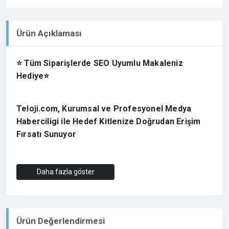
Ürün Açıklaması
⭐ Tüm Siparişlerde SEO Uyumlu Makaleniz
Hediye⭐
Teloji.com, Kurumsal ve Profesyonel Medya
Haberciligi ile Hedef Kitlenize Doğrudan Erişim
Fırsatı Sunuyor
Türkiye,de geniş okuyucu kitlesine sahip, en güncel
Daha fazla göster
gelişmeleri ve son dakika haberleri uzman kadrosu
ile ziyaretçilerine aktaran
etkin bir habercilik
anlayışına sahiptir
. Siyaset, spor, ekonomi ve
gündeme dair en çarpıcı haberleri ile bölgede
Ürün Değerlendirmesi