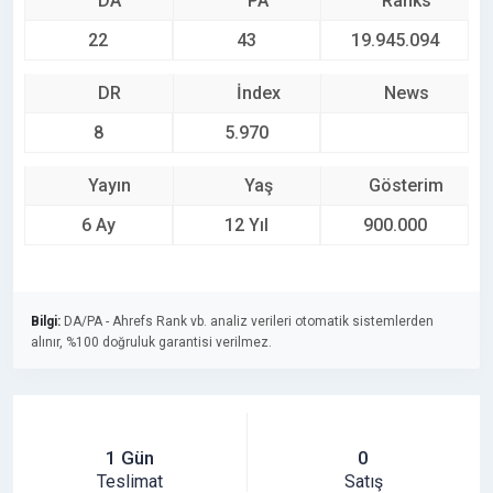
DA
PA
Ranks
22
43
19.945.094
DR
İndex
News
8
5.970
Yayın
Yaş
Gösterim
6 Ay
12 Yıl
900.000
Bilgi:
DA/PA - Ahrefs Rank vb. analiz verileri otomatik sistemlerden
alınır, %100 doğruluk garantisi verilmez.
1 Gün
0
Teslimat
Satış