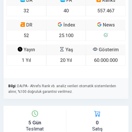
DA
PA
Ranks
32
40
557.467
DR
İndex
News
52
25.100
Yayın
Yaş
Gösterim
1 Yıl
20 Yıl
60.000.000
Bilgi:
DA/PA - Ahrefs Rank vb. analiz verileri otomatik sistemlerden
alınır, %100 doğruluk garantisi verilmez.
5 Gün
0
Teslimat
Satış