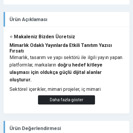
Ürün Açıklaması
⭐
Makaleniz Bizden Ücretsiz
Mimarlık Odaklı Yayınlarda Etkili Tanıtım Yazısı
Fırsatı
Mimarlık, tasarım ve yapı sektörü ile ilgili yayın yapan
platformlar, markaların
doğru hedef kitleye
ulaşması için oldukça güçlü dijital alanlar
oluşturur.
Sektörel içerikler, mimari projeler, iç mimari
tasarımlar, yapı teknolojileri ve tasarım trendleri
Daha fazla göster
üzerine yayın yapan
mimarizm.com
, mimarlık
dünyasını yakından takip eden profesyoneller ve
sektör temsilcileri tarafından takip edilmektedir.
Ürün Değerlendirmesi
Bu nedenle
mimarizm.com üzerinde yayınlanan