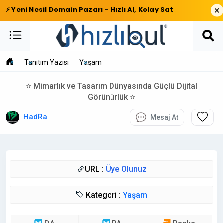
×
⚡ Yeni Nesil Domain Pazarı – Hızlı Al, Kolay Sat
Tanıtım Yazısı
Yaşam
⭐ Mimarlık ve Tasarım Dünyasında Güçlü Dijital
Görünürlük ⭐
HadRa
Mesaj At
URL :
Üye Olunuz
Kategori :
Yaşam