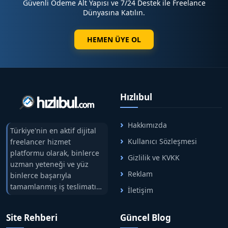
Güvenli Ödeme Alt Yapısı ve 7/24 Destek ile Freelance
✅ PR – Dijital Basın Çalışmaları
Dünyasına Katılın.
✅ SEO Odaklı Backlink Hizmetleri
✅ Marka & Kurumsal İmaj Yönetimi
HEMEN ÜYE OL
hizmetlerinde hızlı, güvenilir ve sonuç odaklı şekilde
yanınızdayız.
Hızlıbul
Hakkımızda
Türkiye'nin en aktif dijital
Kullanıcı Sözleşmesi
freelancer hizmet
platformu olarak, binlerce
Gizlilik ve KVKK
uzman yeteneği ve yüz
Reklam
binlerce başarıyla
tamamlanmış iş teslimatını
İletişim
tek çatıda buluşturuyoruz.
Hızlıbul, alıcı ve satıcı
Site Rehberi
Güncel Blog
arasındaki süreci risksiz