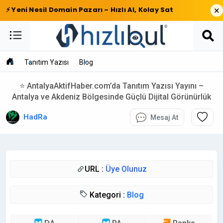
×
⚡ Yeni Nesil Domain Pazarı – Hızlı Al, Kolay Sat
Tanıtım Yazısı
Blog
⭐ AntalyaAktifHaber.com’da Tanıtım Yazısı Yayını –
Antalya ve Akdeniz Bölgesinde Güçlü Dijital Görünürlük
HadRa
Mesaj At
URL :
Üye Olunuz
Kategori :
Blog