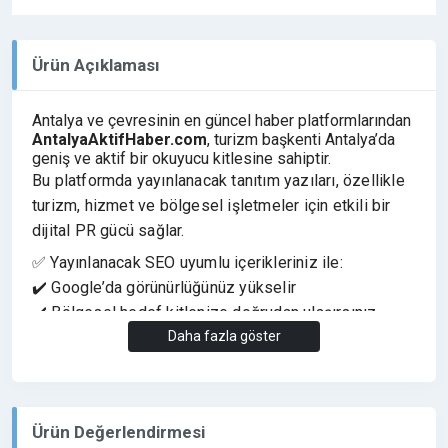
Ürün Açıklaması
Antalya ve çevresinin en güncel haber platformlarından
AntalyaAktifHaber.com
, turizm başkenti Antalya’da
geniş ve aktif bir okuyucu kitlesine sahiptir.
Bu platformda yayınlanacak tanıtım yazıları, özellikle
turizm, hizmet ve bölgesel işletmeler için etkili bir
dijital PR gücü sağlar.
✅ Yayınlanacak SEO uyumlu içerikleriniz ile:
✔️ Google’da görünürlüğünüz yükselir
✔️ Bölgesel hedef kitlenize doğrudan ulaşırsınız
✔️ Dofollow backlink ile SEO gücü elde edersiniz
Daha fazla göster
✔️ Marka bilinirliği ve güven algısı güçlenir
⭐
Kimler İçin Uygun?
Ürün Değerlendirmesi
Oteller, resortler, bungalovlar, villa kiralama