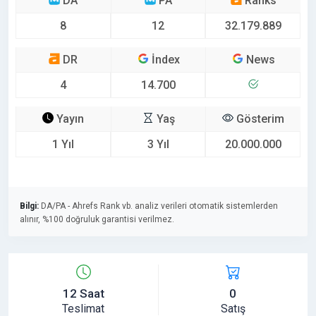
DA
PA
Ranks
8
12
32.179.889
DR
İndex
News
4
14.700
Yayın
Yaş
Gösterim
1 Yıl
3 Yıl
20.000.000
Bilgi:
DA/PA - Ahrefs Rank vb. analiz verileri otomatik sistemlerden
alınır, %100 doğruluk garantisi verilmez.
12 Saat
0
Teslimat
Satış