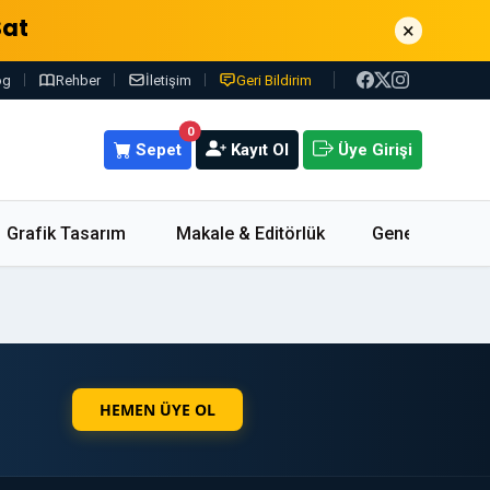
Sat
×
og
Rehber
İletişim
Geri Bildirim
0
Sepet
Kayıt Ol
Üye Girişi
Grafik Tasarım
Makale & Editörlük
Genel
HEMEN ÜYE OL