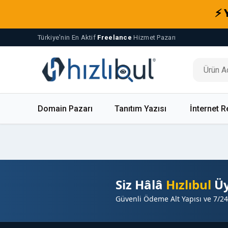
⚡ 
Türkiye'nin En Aktif
Freelance
Hizmet Pazarı
Domain Pazarı
Tanıtım Yazısı
İnternet R
Siz Hâlâ
Hızlıbul
Üy
Güvenli Ödeme Alt Yapısı ve 7/24