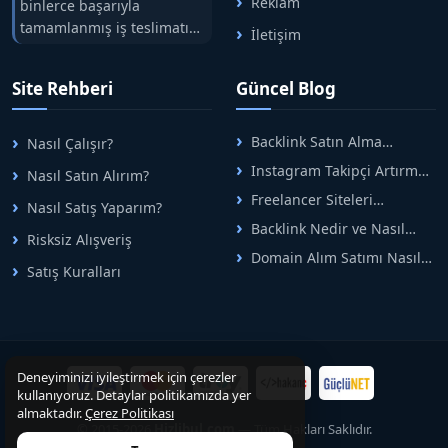
Reklam
binlerce başarıyla
tamamlanmış iş teslimatını
İletişim
tek çatıda buluşturuyoruz.
Hızlıbul, alıcı ve satıcı
Site Rehberi
Güncel Blog
arasındaki süreci risksiz
alışveriş sistemi ile koruyan
ticaretin güvenli
Backlink Satın Alma
Nasıl Çalışır?
adreslerinden birisidir.
Rehberi: Güvenli SEO İçin
Instagram Takipçi Artırma
Nasıl Satın Alırım?
Doğru Adımlar
Yöntemleri: Organik Büyüme
Freelancer Siteleri
Nasıl Satış Yaparım?
Rehberi
Arasında Doğru Seçim Nasıl
Backlink Nedir ve Nasıl
Yapılır
Risksiz Alışveriş
Alınır? Etkili Yöntemler
Domain Alım Satımı Nasıl
Satış Kuralları
Yapılır? Adım Adım Güncel
Rehber
Deneyiminizi iyileştirmek için çerezler
kullanıyoruz. Detaylar politikamızda yer
almaktadır.
Çerez Politikası
© 2015-2026
Hizlibul.com
— Tüm Hakları Saklıdır.