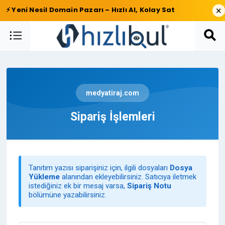
×
⚡ Yeni Nesil Domain Pazarı – Hızlı Al, Kolay Sat
medyatiraj.com
Sipariş İşlemleri
Tanıtım yazısı siparişiniz için, ilgili dosyaları
Dosya
Yükleme
alanından ekleyebilirsiniz. Satıcıya iletmek
istediğiniz ek bir mesaj varsa,
Sipariş Notu
bölümüne yazabilirsiniz.