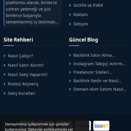
platformu olarak, binlerce
Gizlilik ve KVKK
uzman yeteneği ve yüz
Reklam
binlerce başarıyla
tamamlanmış iş teslimatını
İletişim
tek çatıda buluşturuyoruz.
Hızlıbul, alıcı ve satıcı
Site Rehberi
Güncel Blog
arasındaki süreci risksiz
alışveriş sistemi ile koruyan
ticaretin güvenli
Backlink Satın Alma
Nasıl Çalışır?
adreslerinden birisidir.
Rehberi: Güvenli SEO İçin
Instagram Takipçi Artırma
Nasıl Satın Alırım?
Doğru Adımlar
Yöntemleri: Organik Büyüme
Freelancer Siteleri
Nasıl Satış Yaparım?
Rehberi
Arasında Doğru Seçim Nasıl
Backlink Nedir ve Nasıl
Yapılır
Risksiz Alışveriş
Alınır? Etkili Yöntemler
Domain Alım Satımı Nasıl
Satış Kuralları
Yapılır? Adım Adım Güncel
Rehber
Deneyiminizi iyileştirmek için çerezler
kullanıyoruz. Detaylar politikamızda yer