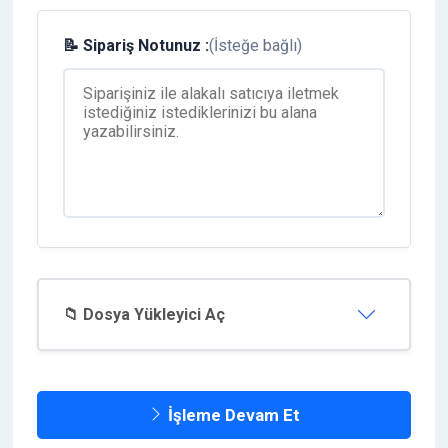
📝 Sipariş Notunuz :
(İsteğe bağlı)
📁 Dosya Yükleyici Aç
İşleme Devam Et