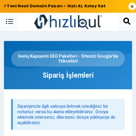
×
⚡ Yeni Nesil Domain Pazarı – Hızlı Al, Kolay Sat
Geniş Kapsamlı SEO Paketleri - Sitenizi Google'da
Yükseltin!
Sipariş İşlemleri
Siparişinizle ilgili satıcıya iletmek istediğiniz bir
notunuz varsa bu alana ekleyebilirsiniz. Dosya
eklemek isterseniz, dilerseniz dosya yükleyiciyi de
açabilirsiniz