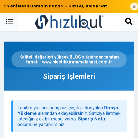
×
⚡ Yeni Nesil Domain Pazarı – Hızlı Al, Kolay Sat
Kaliteli değerleri yüksek BLOG sitesinden tanıtım
fırsatı - www.plastikkirmamakinasi.com.tr
Sipariş İşlemleri
Tanıtım yazısı siparişiniz için, ilgili dosyaları
Dosya
Yükleme
alanından ekleyebilirsiniz. Satıcıya iletmek
istediğiniz ek bir mesaj varsa,
Sipariş Notu
bölümüne yazabilirsiniz.