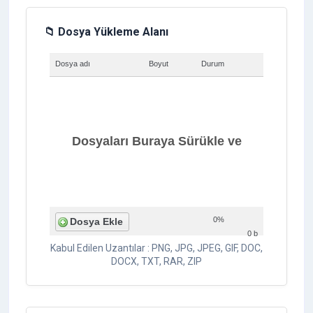
📁 Dosya Yükleme Alanı
Dosya adı
Boyut
Durum
Dosyaları Buraya Sürükle ve
0%
Dosya Ekle
0 b
Kabul Edilen Uzantılar : PNG, JPG, JPEG, GIF, DOC,
Bırak
DOCX, TXT, RAR, ZIP