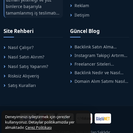
Reklam
binlerce başarıyla
tamamlanmış iş teslimatını
İletişim
tek çatıda buluşturuyoruz.
Hızlıbul, alıcı ve satıcı
Site Rehberi
Güncel Blog
arasındaki süreci risksiz
alışveriş sistemi ile koruyan
ticaretin güvenli
Backlink Satın Alma
Nasıl Çalışır?
adreslerinden birisidir.
Rehberi: Güvenli SEO İçin
Instagram Takipçi Artırma
Nasıl Satın Alırım?
Doğru Adımlar
Yöntemleri: Organik Büyüme
Freelancer Siteleri
Nasıl Satış Yaparım?
Rehberi
Arasında Doğru Seçim Nasıl
Backlink Nedir ve Nasıl
Yapılır
Risksiz Alışveriş
Alınır? Etkili Yöntemler
Domain Alım Satımı Nasıl
Satış Kuralları
Yapılır? Adım Adım Güncel
Rehber
Deneyiminizi iyileştirmek için çerezler
kullanıyoruz. Detaylar politikamızda yer
almaktadır.
Çerez Politikası
© 2015-2026
Hizlibul.com
— Tüm Hakları Saklıdır.