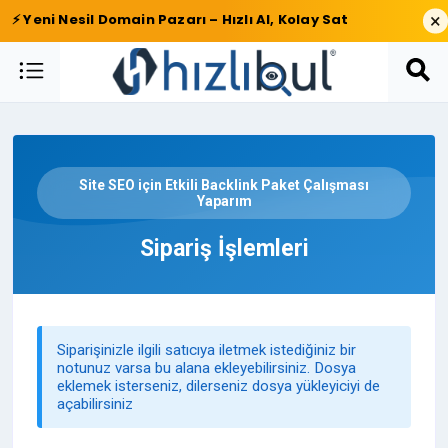
×
⚡ Yeni Nesil Domain Pazarı – Hızlı Al, Kolay Sat
Site SEO için Etkili Backlink Paket Çalışması
Yaparım
Sipariş İşlemleri
Siparişinizle ilgili satıcıya iletmek istediğiniz bir
notunuz varsa bu alana ekleyebilirsiniz. Dosya
eklemek isterseniz, dilerseniz dosya yükleyiciyi de
açabilirsiniz