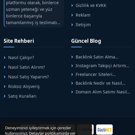
platformu olarak, binlerce
Gizlilik ve KVKK
uzman yeteneği ve yüz
Reklam
binlerce başarıyla
tamamlanmış iş teslimatını
İletişim
tek çatıda buluşturuyoruz.
Hızlıbul, alıcı ve satıcı
Site Rehberi
Güncel Blog
arasındaki süreci risksiz
alışveriş sistemi ile koruyan
ticaretin güvenli
Backlink Satın Alma
Nasıl Çalışır?
adreslerinden birisidir.
Rehberi: Güvenli SEO İçin
Instagram Takipçi Artırma
Nasıl Satın Alırım?
Doğru Adımlar
Yöntemleri: Organik Büyüme
Freelancer Siteleri
Nasıl Satış Yaparım?
Rehberi
Arasında Doğru Seçim Nasıl
Backlink Nedir ve Nasıl
Yapılır
Risksiz Alışveriş
Alınır? Etkili Yöntemler
Domain Alım Satımı Nasıl
Satış Kuralları
Yapılır? Adım Adım Güncel
Rehber
Deneyiminizi iyileştirmek için çerezler
kullanıyoruz. Detaylar politikamızda yer