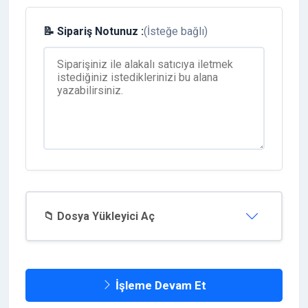
📝 Sipariş Notunuz :
(İsteğe bağlı)
📁 Dosya Yükleyici Aç
İşleme Devam Et