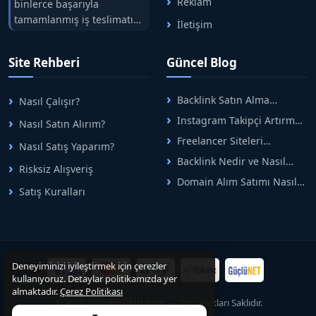
Reklam
binlerce başarıyla
tamamlanmış iş teslimatını
İletişim
tek çatıda buluşturuyoruz.
Hızlıbul, alıcı ve satıcı
Site Rehberi
Güncel Blog
arasındaki süreci risksiz
alışveriş sistemi ile koruyan
ticaretin güvenli
Backlink Satın Alma
Nasıl Çalışır?
adreslerinden birisidir.
Rehberi: Güvenli SEO İçin
Instagram Takipçi Artırma
Nasıl Satın Alırım?
Doğru Adımlar
Yöntemleri: Organik Büyüme
Freelancer Siteleri
Nasıl Satış Yaparım?
Rehberi
Arasında Doğru Seçim Nasıl
Backlink Nedir ve Nasıl
Yapılır
Risksiz Alışveriş
Alınır? Etkili Yöntemler
Domain Alım Satımı Nasıl
Satış Kuralları
Yapılır? Adım Adım Güncel
Rehber
Deneyiminizi iyileştirmek için çerezler
kullanıyoruz. Detaylar politikamızda yer
almaktadır.
Çerez Politikası
© 2015-2026
Hizlibul.com
— Tüm Hakları Saklıdır.