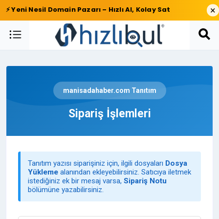
×
⚡ Yeni Nesil Domain Pazarı – Hızlı Al, Kolay Sat
manisadahaber.com Tanıtım
Sipariş İşlemleri
Tanıtım yazısı siparişiniz için, ilgili dosyaları
Dosya
Yükleme
alanından ekleyebilirsiniz. Satıcıya iletmek
istediğiniz ek bir mesaj varsa,
Sipariş Notu
bölümüne yazabilirsiniz.