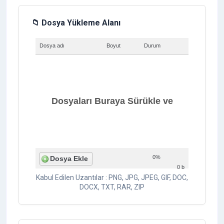
📁 Dosya Yükleme Alanı
Dosya adı
Boyut
Durum
Dosyaları Buraya Sürükle ve
0%
Dosya Ekle
0 b
Kabul Edilen Uzantılar : PNG, JPG, JPEG, GIF, DOC,
Bırak
DOCX, TXT, RAR, ZIP