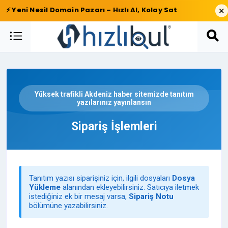
×
⚡ Yeni Nesil Domain Pazarı – Hızlı Al, Kolay Sat
Yüksek trafikli Akdeniz haber sitemizde tanıtım
yazılarınız yayınlansın
Sipariş İşlemleri
Tanıtım yazısı siparişiniz için, ilgili dosyaları
Dosya
Yükleme
alanından ekleyebilirsiniz. Satıcıya iletmek
istediğiniz ek bir mesaj varsa,
Sipariş Notu
bölümüne yazabilirsiniz.