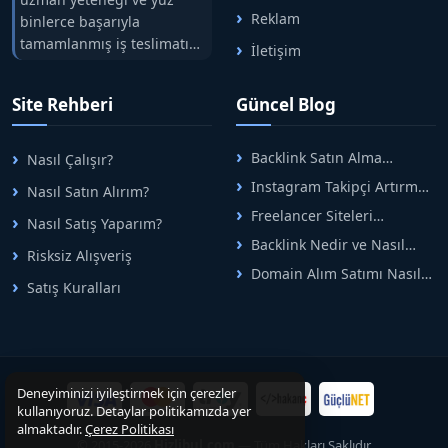
Reklam
binlerce başarıyla
tamamlanmış iş teslimatını
İletişim
tek çatıda buluşturuyoruz.
Hızlıbul, alıcı ve satıcı
Site Rehberi
Güncel Blog
arasındaki süreci risksiz
alışveriş sistemi ile koruyan
ticaretin güvenli
Backlink Satın Alma
Nasıl Çalışır?
adreslerinden birisidir.
Rehberi: Güvenli SEO İçin
Instagram Takipçi Artırma
Nasıl Satın Alırım?
Doğru Adımlar
Yöntemleri: Organik Büyüme
Freelancer Siteleri
Nasıl Satış Yaparım?
Rehberi
Arasında Doğru Seçim Nasıl
Backlink Nedir ve Nasıl
Yapılır
Risksiz Alışveriş
Alınır? Etkili Yöntemler
Domain Alım Satımı Nasıl
Satış Kuralları
Yapılır? Adım Adım Güncel
Rehber
Deneyiminizi iyileştirmek için çerezler
kullanıyoruz. Detaylar politikamızda yer
almaktadır.
Çerez Politikası
© 2015-2026
Hizlibul.com
— Tüm Hakları Saklıdır.