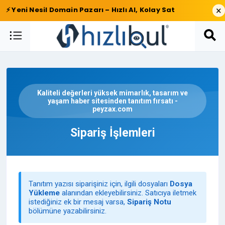
×
⚡ Yeni Nesil Domain Pazarı – Hızlı Al, Kolay Sat
Kaliteli değerleri yüksek mimarlık, tasarım ve
yaşam haber sitesinden tanıtım fırsatı -
peyzax.com
Sipariş İşlemleri
Tanıtım yazısı siparişiniz için, ilgili dosyaları
Dosya
Yükleme
alanından ekleyebilirsiniz. Satıcıya iletmek
istediğiniz ek bir mesaj varsa,
Sipariş Notu
bölümüne yazabilirsiniz.