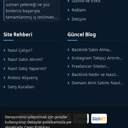
Gizlilik ve KVKK
uzman yeteneği ve yüz
Reklam
binlerce başarıyla
tamamlanmış iş teslimatını
İletişim
tek çatıda buluşturuyoruz.
Hızlıbul, alıcı ve satıcı
Site Rehberi
Güncel Blog
arasındaki süreci risksiz
alışveriş sistemi ile koruyan
ticaretin güvenli
Backlink Satın Alma
Nasıl Çalışır?
adreslerinden birisidir.
Rehberi: Güvenli SEO İçin
Instagram Takipçi Artırma
Nasıl Satın Alırım?
Doğru Adımlar
Yöntemleri: Organik Büyüme
Freelancer Siteleri
Nasıl Satış Yaparım?
Rehberi
Arasında Doğru Seçim Nasıl
Backlink Nedir ve Nasıl
Yapılır
Risksiz Alışveriş
Alınır? Etkili Yöntemler
Domain Alım Satımı Nasıl
Satış Kuralları
Yapılır? Adım Adım Güncel
Rehber
Deneyiminizi iyileştirmek için çerezler
kullanıyoruz. Detaylar politikamızda yer
almaktadır.
Çerez Politikası