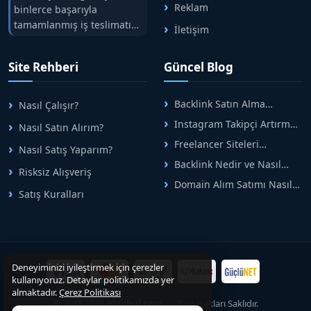
Reklam
binlerce başarıyla
tamamlanmış iş teslimatını
İletişim
tek çatıda buluşturuyoruz.
Hızlıbul, alıcı ve satıcı
Site Rehberi
Güncel Blog
arasındaki süreci risksiz
alışveriş sistemi ile koruyan
ticaretin güvenli
Backlink Satın Alma
Nasıl Çalışır?
adreslerinden birisidir.
Rehberi: Güvenli SEO İçin
Instagram Takipçi Artırma
Nasıl Satın Alırım?
Doğru Adımlar
Yöntemleri: Organik Büyüme
Freelancer Siteleri
Nasıl Satış Yaparım?
Rehberi
Arasında Doğru Seçim Nasıl
Backlink Nedir ve Nasıl
Yapılır
Risksiz Alışveriş
Alınır? Etkili Yöntemler
Domain Alım Satımı Nasıl
Satış Kuralları
Yapılır? Adım Adım Güncel
Rehber
Deneyiminizi iyileştirmek için çerezler
kullanıyoruz. Detaylar politikamızda yer
almaktadır.
Çerez Politikası
© 2015-2026
Hizlibul.com
— Tüm Hakları Saklıdır.