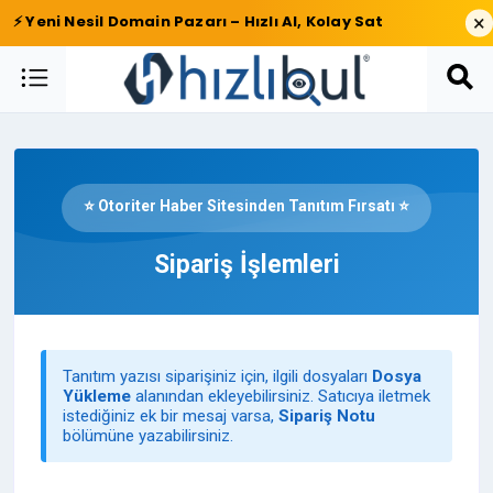
×
⚡ Yeni Nesil Domain Pazarı – Hızlı Al, Kolay Sat
⭐ Otoriter Haber Sitesinden Tanıtım Fırsatı ⭐
Sipariş İşlemleri
Tanıtım yazısı siparişiniz için, ilgili dosyaları
Dosya
Yükleme
alanından ekleyebilirsiniz. Satıcıya iletmek
istediğiniz ek bir mesaj varsa,
Sipariş Notu
bölümüne yazabilirsiniz.