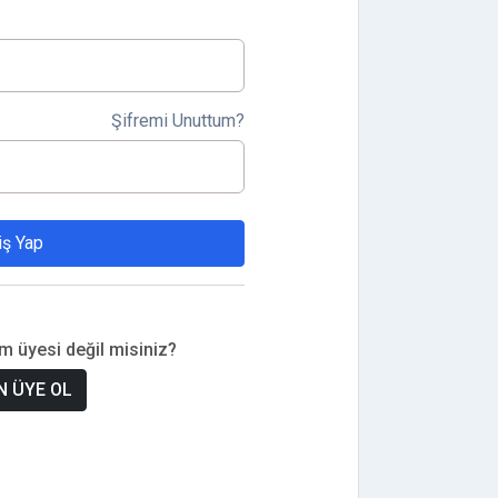
Şifremi Unuttum?
iş Yap
om üyesi değil misiniz?
 ÜYE OL