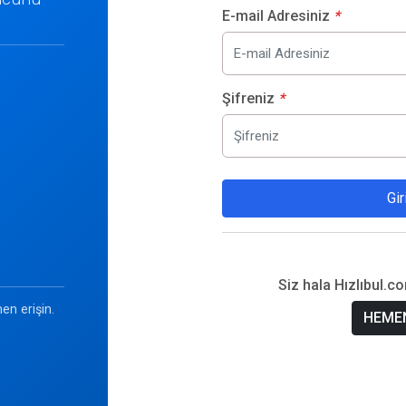
E-mail Adresiniz
*
Şifreniz
*
Gir
Siz hala Hızlıbul.c
en erişin.
HEMEN