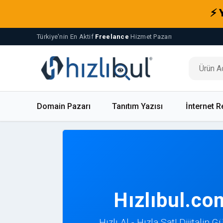
⚡ 
Türkiye'nin En Aktif
Freelance
Hizmet Pazarı
Domain Pazarı
Tanıtım Yazısı
İnternet R
Hızlıbul.co
Hızlı Al - Hızla Sat! Dijitalin 