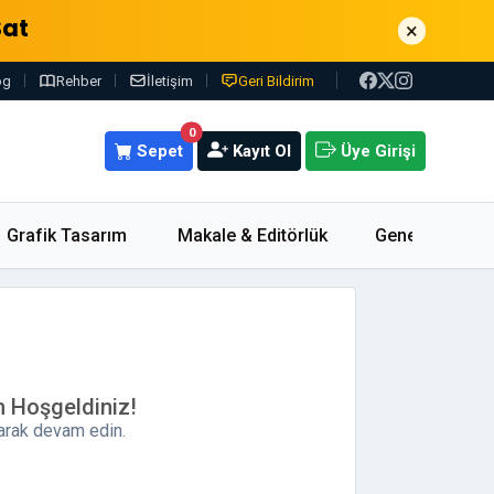
Sat
×
og
Rehber
İletişim
Geri Bildirim
0
Sepet
Kayıt Ol
Üye Girişi
Grafik Tasarım
Makale & Editörlük
Genel
m Hoşgeldiniz!
parak devam edin.