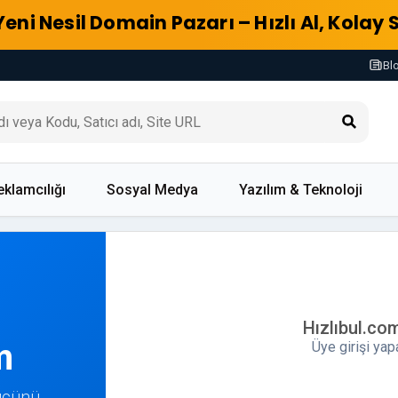
Yeni Nesil Domain Pazarı – Hızlı Al, Kolay 
Bl
eklamcılığı
Sosyal Medya
Yazılım & Teknoloji
Hızlıbul.co
m
Üye girişi ya
Gücünü