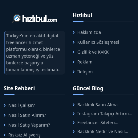
Hızlıbul
Hakkımızda
Türkiye'nin en aktif dijital
Kullanıcı Sözleşmesi
freelancer hizmet
platformu olarak, binlerce
Gizlilik ve KVKK
uzman yeteneği ve yüz
Reklam
binlerce başarıyla
tamamlanmış iş teslimatını
İletişim
tek çatıda buluşturuyoruz.
Hızlıbul, alıcı ve satıcı
Site Rehberi
Güncel Blog
arasındaki süreci risksiz
alışveriş sistemi ile koruyan
ticaretin güvenli
Backlink Satın Alma
Nasıl Çalışır?
adreslerinden birisidir.
Rehberi: Güvenli SEO İçin
Instagram Takipçi Artırma
Nasıl Satın Alırım?
Doğru Adımlar
Yöntemleri: Organik Büyüme
Freelancer Siteleri
Nasıl Satış Yaparım?
Rehberi
Arasında Doğru Seçim Nasıl
Backlink Nedir ve Nasıl
Yapılır
Risksiz Alışveriş
Alınır? Etkili Yöntemler