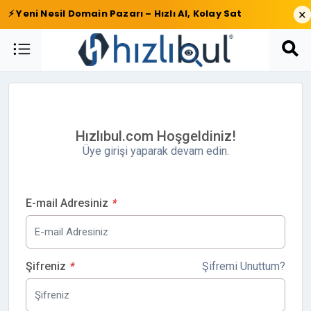
×
⚡ Yeni Nesil Domain Pazarı – Hızlı Al, Kolay Sat
Hızlıbul.com Hoşgeldiniz!
Üye girişi yaparak devam edin.
E-mail Adresiniz
*
Şifreniz
*
Şifremi Unuttum?