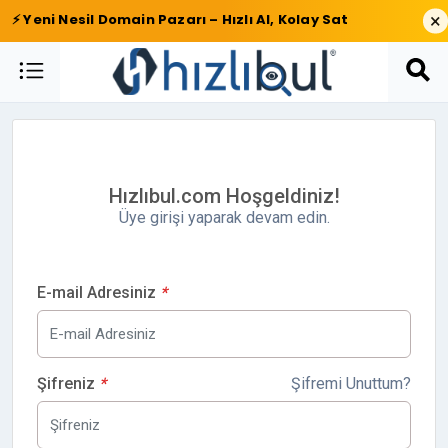
×
⚡ Yeni Nesil Domain Pazarı – Hızlı Al, Kolay Sat
Hızlıbul.com Hoşgeldiniz!
Üye girişi yaparak devam edin.
E-mail Adresiniz
*
Şifreniz
*
Şifremi Unuttum?