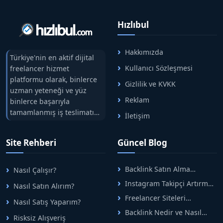
Hızlıbul
Hakkımızda
Türkiye'nin en aktif dijital
Kullanıcı Sözleşmesi
freelancer hizmet
platformu olarak, binlerce
Gizlilik ve KVKK
uzman yeteneği ve yüz
Reklam
binlerce başarıyla
tamamlanmış iş teslimatını
İletişim
tek çatıda buluşturuyoruz.
Hızlıbul, alıcı ve satıcı
Site Rehberi
Güncel Blog
arasındaki süreci risksiz
alışveriş sistemi ile koruyan
ticaretin güvenli
Backlink Satın Alma
Nasıl Çalışır?
adreslerinden birisidir.
Rehberi: Güvenli SEO İçin
Instagram Takipçi Artırma
Nasıl Satın Alırım?
Doğru Adımlar
Yöntemleri: Organik Büyüme
Freelancer Siteleri
Nasıl Satış Yaparım?
Rehberi
Arasında Doğru Seçim Nasıl
Backlink Nedir ve Nasıl
Yapılır
Risksiz Alışveriş
Alınır? Etkili Yöntemler