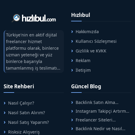
Hızlıbul
Hakkımızda
Türkiye'nin en aktif dijital
Kullanıcı Sözleşmesi
freelancer hizmet
platformu olarak, binlerce
Gizlilik ve KVKK
uzman yeteneği ve yüz
Reklam
binlerce başarıyla
tamamlanmış iş teslimatını
İletişim
tek çatıda buluşturuyoruz.
Hızlıbul, alıcı ve satıcı
Site Rehberi
Güncel Blog
arasındaki süreci risksiz
alışveriş sistemi ile koruyan
ticaretin güvenli
Backlink Satın Alma
Nasıl Çalışır?
adreslerinden birisidir.
Rehberi: Güvenli SEO İçin
Instagram Takipçi Artırma
Nasıl Satın Alırım?
Doğru Adımlar
Yöntemleri: Organik Büyüme
Freelancer Siteleri
Nasıl Satış Yaparım?
Rehberi
Arasında Doğru Seçim Nasıl
Backlink Nedir ve Nasıl
Yapılır
Risksiz Alışveriş
Alınır? Etkili Yöntemler