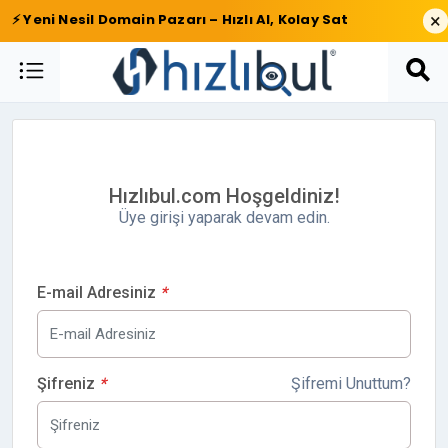
×
⚡ Yeni Nesil Domain Pazarı – Hızlı Al, Kolay Sat
Hızlıbul.com Hoşgeldiniz!
Üye girişi yaparak devam edin.
E-mail Adresiniz
*
Şifreniz
*
Şifremi Unuttum?