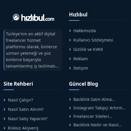
Hızlıbul
Hakkımızda
Türkiye'nin en aktif dijital
Kullanıcı Sözleşmesi
freelancer hizmet
platformu olarak, binlerce
Gizlilik ve KVKK
uzman yeteneği ve yüz
Reklam
binlerce başarıyla
tamamlanmış iş teslimatını
İletişim
tek çatıda buluşturuyoruz.
Hızlıbul, alıcı ve satıcı
Site Rehberi
Güncel Blog
arasındaki süreci risksiz
alışveriş sistemi ile koruyan
ticaretin güvenli
Backlink Satın Alma
Nasıl Çalışır?
adreslerinden birisidir.
Rehberi: Güvenli SEO İçin
Instagram Takipçi Artırma
Nasıl Satın Alırım?
Doğru Adımlar
Yöntemleri: Organik Büyüme
Freelancer Siteleri
Nasıl Satış Yaparım?
Rehberi
Arasında Doğru Seçim Nasıl
Backlink Nedir ve Nasıl
Yapılır
Risksiz Alışveriş
Alınır? Etkili Yöntemler