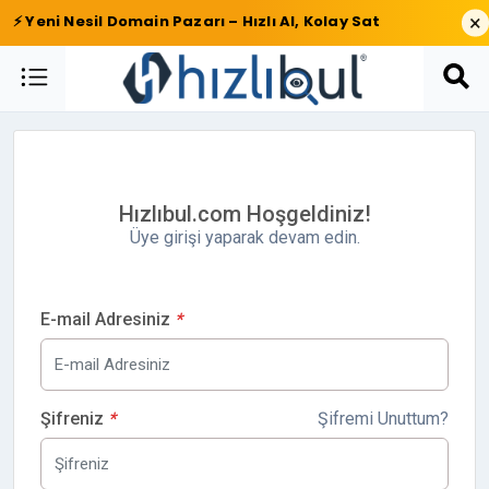
×
⚡ Yeni Nesil Domain Pazarı – Hızlı Al, Kolay Sat
Hızlıbul.com Hoşgeldiniz!
Üye girişi yaparak devam edin.
E-mail Adresiniz
*
Şifreniz
*
Şifremi Unuttum?